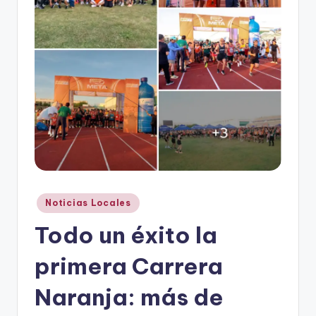
r
e
s
s
Publicado
Noticias Locales
en
Todo un éxito la
primera Carrera
Naranja: más de