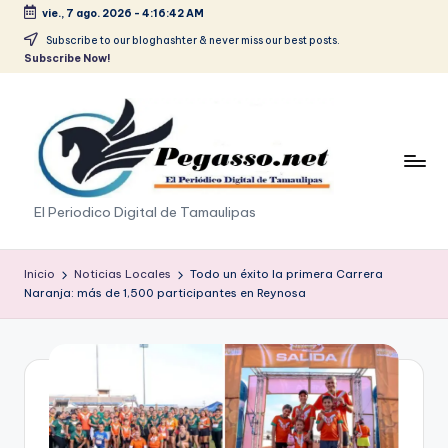
vie., 7 ago. 2026
-
4:16:42 AM
Saltar
Subscribe to our bloghashter & never miss our best posts.
Subscribe Now!
al
contenido
p
El Periodico Digital de Tamaulipas
e
g
Inicio
Noticias Locales
Todo un éxito la primera Carrera
Naranja: más de 1,500 participantes en Reynosa
a
s
o
.
p