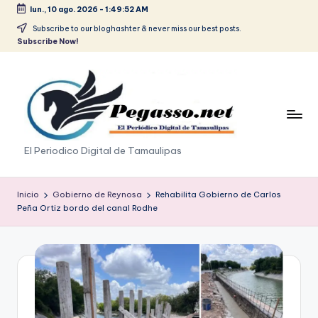
lun., 10 ago. 2026
-
1:49:53 AM
Saltar
Subscribe to our bloghashter & never miss our best posts.
Subscribe Now!
al
contenido
p
El Periodico Digital de Tamaulipas
e
g
Inicio
Gobierno de Reynosa
Rehabilita Gobierno de Carlos
Peña Ortiz bordo del canal Rodhe
a
s
o
.
p