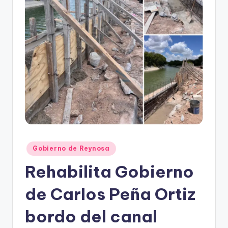
r
e
s
s
Publicado
Gobierno de Reynosa
en
Rehabilita Gobierno
de Carlos Peña Ortiz
bordo del canal