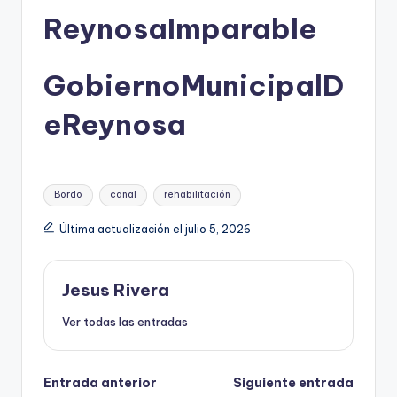
ReynosaImparable
GobiernoMunicipalD
eReynosa
Etiquetas:
Bordo
canal
rehabilitación
Última actualización el julio 5, 2026
Jesus Rivera
Ver todas las entradas
Navegación
Entrada anterior
Siguiente entrada