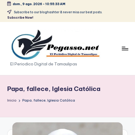
dom., 9 ago. 2026
-
10:55:33 AM
Saltar
Subscribe to our bloghashter & never miss our best posts.
Subscribe Now!
al
contenido
p
El Periodico Digital de Tamaulipas
e
g
Papa, fallece, Iglesia Católica
a
Inicio
Papa, fallece, Iglesia Católica
s
o
.
p