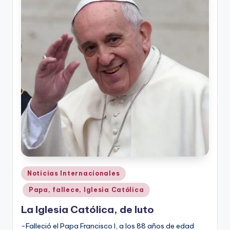
r
e
s
s
Publicado
Noticias Internacionales
en
Papa, fallece, Iglesia Católica
La Iglesia Católica, de luto
-Falleció el Papa Francisco I, a los 88 años de edad