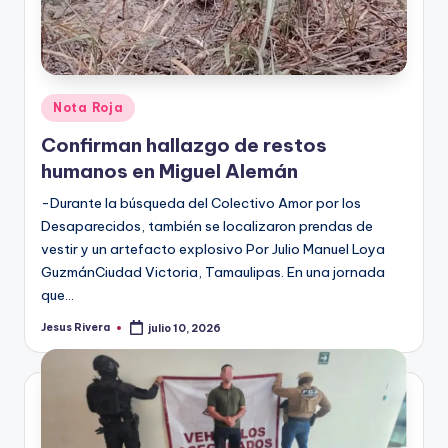
Publicado
Nota Roja
en
Confirman hallazgo de restos
humanos en Miguel Alemán
-Durante la búsqueda del Colectivo Amor por los
Desaparecidos, también se localizaron prendas de
vestir y un artefacto explosivo Por Julio Manuel Loya
GuzmánCiudad Victoria, Tamaulipas. En una jornada
que…
Jesus Rivera
julio 10, 2026
Publicado
por