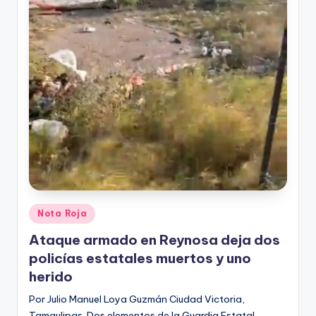
Publicado
Nota Roja
en
Ataque armado en Reynosa deja dos
policías estatales muertos y uno
herido
Por Julio Manuel Loya Guzmán Ciudad Victoria,
Tamaulipas. Dos elementos de la Guardia Estatal