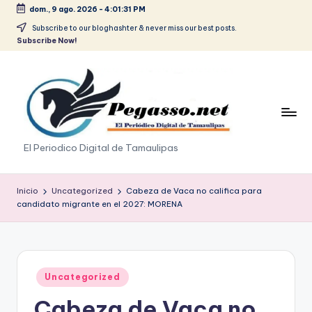
dom., 9 ago. 2026
-
4:01:31 PM
Saltar
Subscribe to our bloghashter & never miss our best posts.
Subscribe Now!
al
contenido
p
El Periodico Digital de Tamaulipas
e
g
Inicio
Uncategorized
Cabeza de Vaca no califica para
candidato migrante en el 2027: MORENA
a
s
o
Publicado
Uncategorized
.
en
Cabeza de Vaca no
p