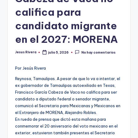
r
califica para
e
candidato migrante
s
en el 2027: MORENA
s
Jesus Rivera
julio 5, 2026
No hay comentarios
Publicado
por
Por Jesús Rivera
Reynosa, Tamaulipas. A pesar de que lo va a intentar, el
ex gobernador de Tamaulipas autoexiliado en Texas,
Francisco García Cabeza de Vaca no califica para ser
candidato a diputado federal o senador migrante,
comunicó el Secretario para Mexicanas y Mexicanos en
el Extranjero de MORENA, Alejandro Robles.
En rueda de prensa que dictó esta mañana para
conmemorar el 20 aniversario del voto mexicano en el
exterior, estuvieron también presentes el Secretario