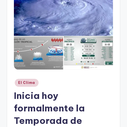
r
e
s
s
Publicado
El Clima
en
Inicia hoy
formalmente la
Temporada de