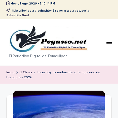
dom., 9 ago. 2026
-
3:16:15 PM
Saltar
Subscribe to our bloghashter & never miss our best posts.
Subscribe Now!
al
contenido
p
El Periodico Digital de Tamaulipas
e
g
Inicio
El Clima
Inicia hoy formalmente la Temporada de
Huracanes 2026
a
s
o
.
p