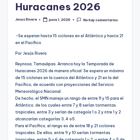
Huracanes 2026
Jesus Rivera
junio 1, 2026
No hay comentarios
Publicado
por
-Se esperan hasta 15 ciclones en el Atlántico y hasta 21
en el Pacífico
Por Jesús Rivera
Reynosa, Tamaulipas. Arranca hoy la Temporada de
Huracanes 2026 de manera oficial. Se espera un máximo
de 15 ciclones en la cuenca del Atlántico y 21 en la del
Pacífico, de acuerdo con proyecciones del Servicio
Meteorológco Nacional.
De hecho, el SMN maneja un rango de entre 11 y 15 para el
Atlántico, de los cuales entre 7 y 8 serían tormentas
tropicales, entre 3 y serían de categoía 1 o 2 y ntre 1 y 2
alcanzarían categorías 3, 4 o5.
Para el Pacífico, el rango es de entre 18 y 21 ciclones
tropicales. De ellos, entre 9 y 10 serían tormentas
tropicales, entre 5 y 6 de categoría 1 y 2, y entre 4 y 5 de