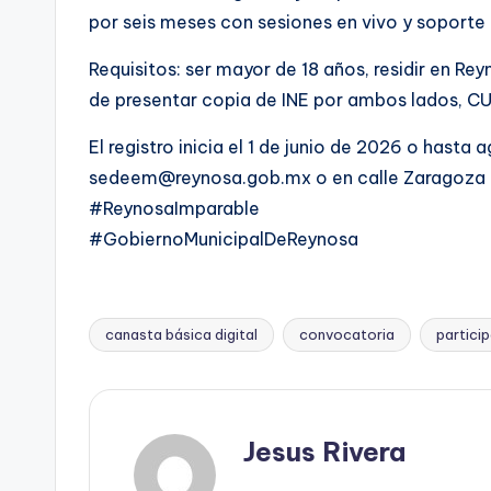
por seis meses con sesiones en vivo y soporte 
Requisitos: ser mayor de 18 años, residir en R
de presentar copia de INE por ambos lados, C
El registro inicia el 1 de junio de 2026 o has
sedeem@reynosa.gob.mx o en calle Zaragoza N
#ReynosaImparable
#GobiernoMunicipalDeReynosa
canasta básica digital
convocatoria
partici
Etiquetas:
Jesus Rivera