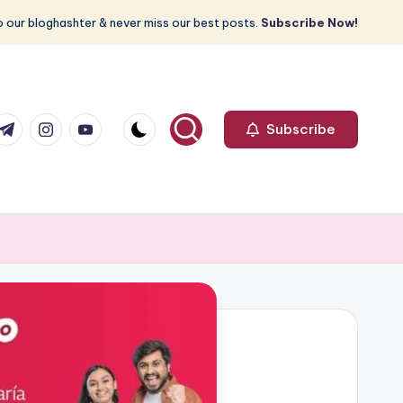
 our bloghashter & never miss our best posts.
Subscribe Now!
com
r.com
.me
instagram.com
youtube.com
Subscribe