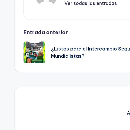
Ver todas las entradas
Navegación
Entrada anterior
de
¿Listos para el Intercambio Seg
Mundialistas?
entradas
A