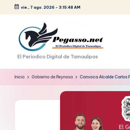
vie., 7 ago. 2026
-
3:15:49 AM
Saltar
al
contenido
p
El Periodico Digital de Tamaulipas
e
Inicio
Gobierno de Reynosa
Convoca Alcalde Carlos P
g
a
s
o