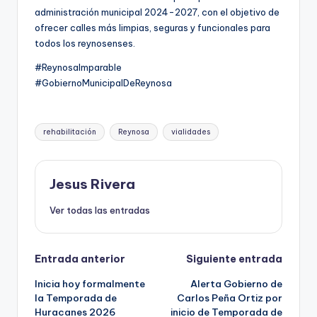
administración municipal 2024-2027, con el objetivo de
ofrecer calles más limpias, seguras y funcionales para
todos los reynosenses.
#ReynosaImparable
#GobiernoMunicipalDeReynosa
Etiquetas:
rehabilitación
Reynosa
vialidades
Jesus Rivera
Ver todas las entradas
Navegación
Entrada anterior
Siguiente entrada
Inicia hoy formalmente
Alerta Gobierno de
de
la Temporada de
Carlos Peña Ortiz por
Huracanes 2026
inicio de Temporada de