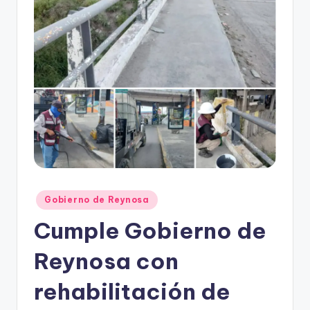
r
e
s
s
Publicado
Gobierno de Reynosa
en
Cumple Gobierno de
Reynosa con
rehabilitación de