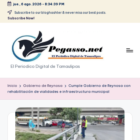
jue., 6 ago. 2026
-
8:34:40 PM
Saltar
Subscribe to our bloghashter & never miss our best posts.
Subscribe Now!
al
contenido
p
El Periodico Digital de Tamaulipas
e
g
Inicio
Gobierno de Reynosa
Cumple Gobierno de Reynosa con
rehabilitación de vialidades e infraestructura municipal
a
s
o
.
p