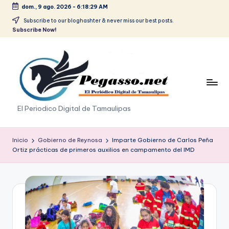
dom., 9 ago. 2026
-
6:18:29 AM
Saltar
Subscribe to our bloghashter & never miss our best posts.
Subscribe Now!
al
contenido
p
El Periodico Digital de Tamaulipas
e
g
Inicio
Gobierno de Reynosa
Imparte Gobierno de Carlos Peña
Ortiz prácticas de primeros auxilios en campamento del IMD
a
s
o
.
p