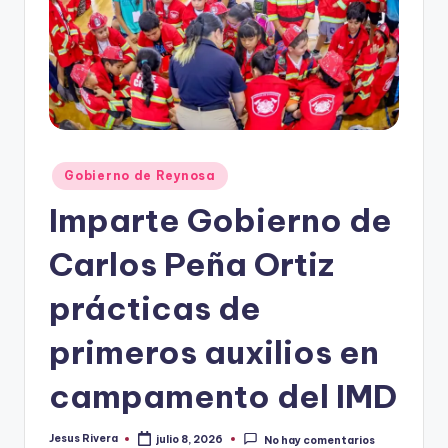
r
e
s
s
Publicado
Gobierno de Reynosa
en
Imparte Gobierno de
Carlos Peña Ortiz
prácticas de
primeros auxilios en
campamento del IMD
Jesus Rivera
julio 8, 2026
No hay comentarios
Publicado