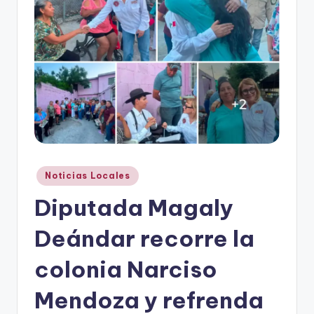
r
e
s
s
Publicado
Noticias Locales
en
Diputada Magaly
Deándar recorre la
colonia Narciso
Mendoza y refrenda