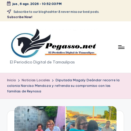
jue., 6 ago. 2026
-
10:52:03 PM
Saltar
Subscribe to our bloghashter & never miss our best posts.
Subscribe Now!
al
contenido
p
El Periodico Digital de Tamaulipas
e
g
Inicio
Noticias Locales
Diputada Magaly Deándar recorre la
colonia Narciso Mendoza y refrenda su compromiso con las
a
familias de Reynosa
s
o
.
p