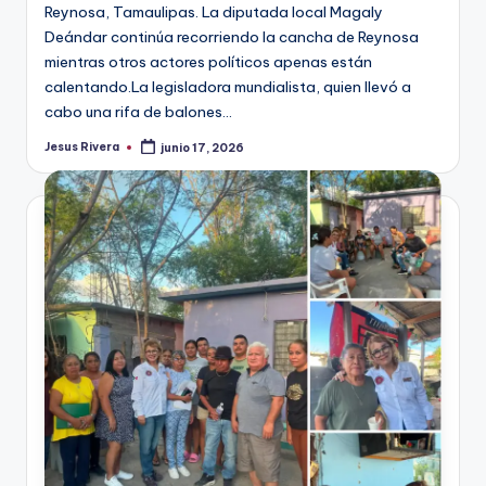
Reynosa, Tamaulipas. La diputada local Magaly
Deándar continúa recorriendo la cancha de Reynosa
mientras otros actores políticos apenas están
calentando.La legisladora mundialista, quien llevó a
cabo una rifa de balones…
Jesus Rivera
junio 17, 2026
Publicado
por