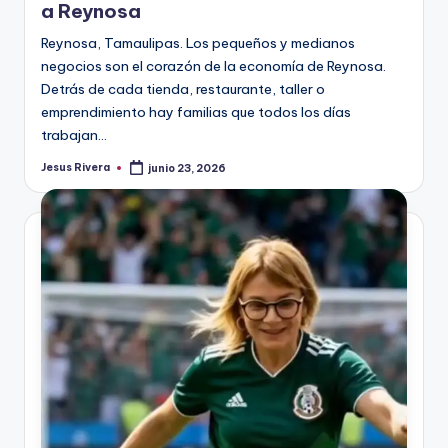
a Reynosa
Reynosa, Tamaulipas. Los pequeños y medianos
negocios son el corazón de la economía de Reynosa.
Detrás de cada tienda, restaurante, taller o
emprendimiento hay familias que todos los días
trabajan…
Jesus Rivera
junio 23, 2026
Publicado
por