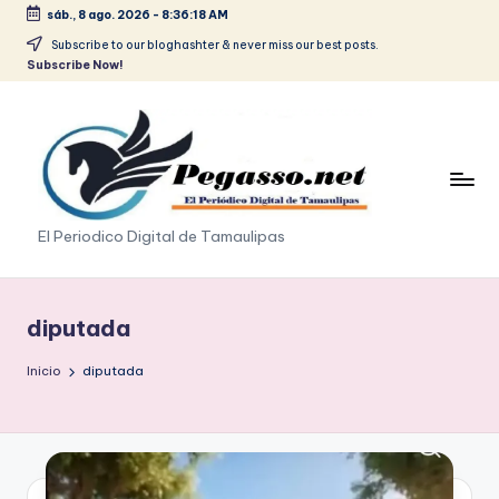
sáb., 8 ago. 2026
-
8:36:20 AM
Saltar
Subscribe to our bloghashter & never miss our best posts.
Subscribe Now!
al
contenido
p
El Periodico Digital de Tamaulipas
e
g
diputada
a
Inicio
diputada
s
o
.
p