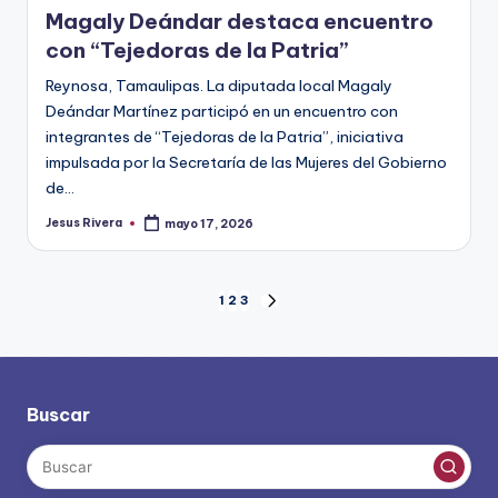
Magaly Deándar destaca encuentro
con “Tejedoras de la Patria”
Reynosa, Tamaulipas. La diputada local Magaly
Deándar Martínez participó en un encuentro con
integrantes de “Tejedoras de la Patria”, iniciativa
impulsada por la Secretaría de las Mujeres del Gobierno
de…
Jesus Rivera
mayo 17, 2026
Publicado
por
Paginación
1
2
3
SIGUIENTE
PÁGINA
de
entradas
Buscar