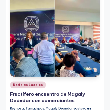
Publicado
Noticias Locales
en
Fructífero encuentro de Magaly
Deándar con comerciantes
Reynosa, Tamaulipas. Magaly Deandar sostuvo un