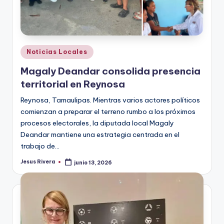
Publicado
Noticias Locales
en
Magaly Deandar consolida presencia
territorial en Reynosa
Reynosa, Tamaulipas. Mientras varios actores políticos
comienzan a preparar el terreno rumbo a los próximos
procesos electorales, la diputada local Magaly
Deandar mantiene una estrategia centrada en el
trabajo de…
Jesus Rivera
junio 13, 2026
Publicado
por