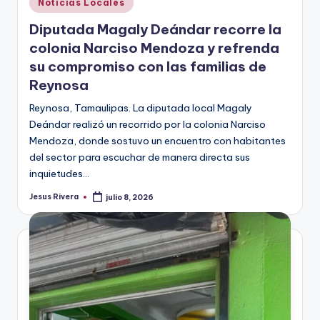
Publicado
Noticias Locales
en
Diputada Magaly Deándar recorre la
colonia Narciso Mendoza y refrenda
su compromiso con las familias de
Reynosa
Reynosa, Tamaulipas. La diputada local Magaly
Deándar realizó un recorrido por la colonia Narciso
Mendoza, donde sostuvo un encuentro con habitantes
del sector para escuchar de manera directa sus
inquietudes…
Jesus Rivera
julio 8, 2026
Publicado
por