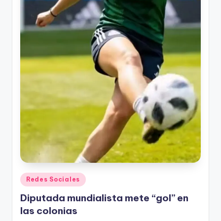
Publicado
Redes Sociales
en
Diputada mundialista mete “gol” en
las colonias