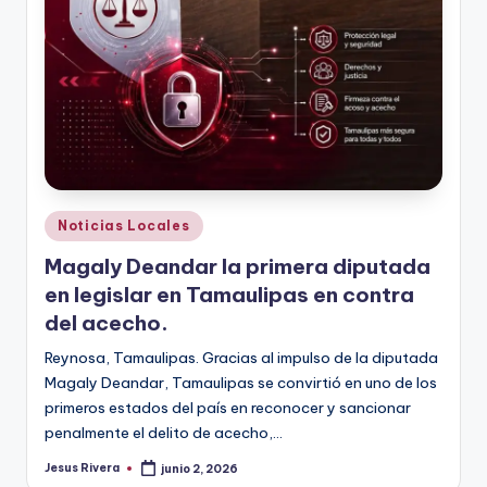
Publicado
Noticias Locales
en
Magaly Deandar la primera diputada
en legislar en Tamaulipas en contra
del acecho.
Reynosa, Tamaulipas. Gracias al impulso de la diputada
Magaly Deandar, Tamaulipas se convirtió en uno de los
primeros estados del país en reconocer y sancionar
penalmente el delito de acecho,…
Jesus Rivera
junio 2, 2026
Publicado
por