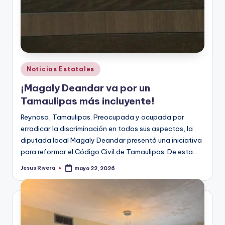
Publicado
Noticias Estatales
en
¡Magaly Deandar va por un
Tamaulipas más incluyente!
Reynosa, Tamaulipas. Preocupada y ocupada por
erradicar la discriminación en todos sus aspectos, la
diputada local Magaly Deandar presentó una iniciativa
para reformar el Código Civil de Tamaulipas. De esta…
Jesus Rivera
mayo 22, 2026
Publicado
por