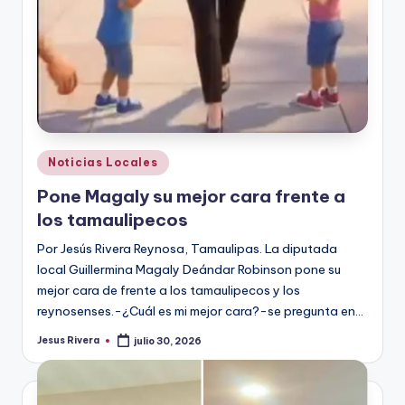
Publicado
Noticias Locales
en
Pone Magaly su mejor cara frente a
los tamaulipecos
Por Jesús Rivera Reynosa, Tamaulipas. La diputada
local Guillermina Magaly Deándar Robinson pone su
mejor cara de frente a los tamaulipecos y los
reynosenses.-¿Cuál es mi mejor cara?-se pregunta en…
Jesus Rivera
julio 30, 2026
Publicado
por