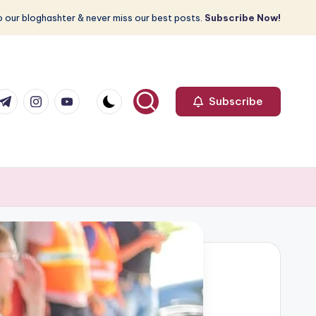
 our bloghashter & never miss our best posts.
Subscribe Now!
com
r.com
.me
instagram.com
youtube.com
Subscribe