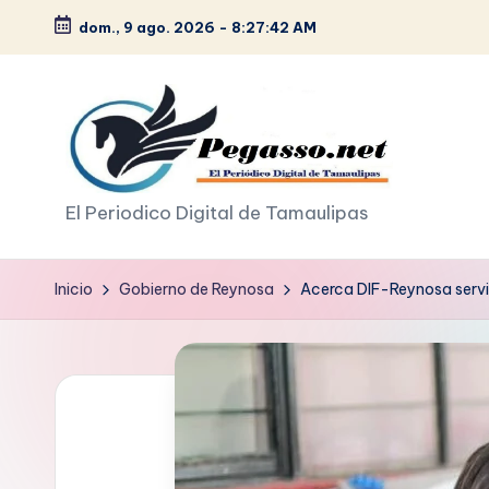
dom., 9 ago. 2026
-
8:27:43 AM
Saltar
al
contenido
p
El Periodico Digital de Tamaulipas
e
Inicio
Gobierno de Reynosa
Acerca DIF-Reynosa servici
g
a
s
o