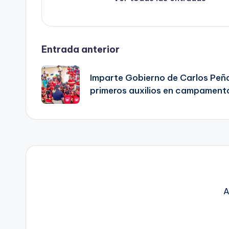
Navegación
Entrada anterior
de
Imparte Gobierno de Carlos Peña
primeros auxilios en campamento
entradas
A