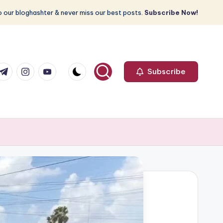
 our bloghashter & never miss our best posts.
Subscribe Now!
com
r.com
.me
instagram.com
youtube.com
Subscribe