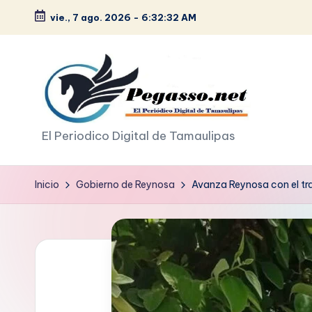
vie., 7 ago. 2026
-
6:32:33 AM
Saltar
al
contenido
p
El Periodico Digital de Tamaulipas
e
Inicio
Gobierno de Reynosa
Avanza Reynosa con el trab
g
a
s
o