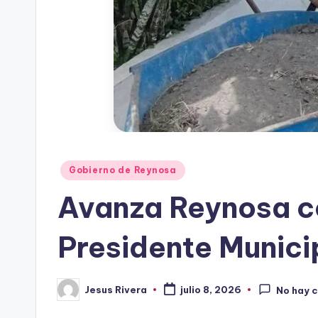
Publicado
Gobierno de Reynosa
en
Avanza Reynosa con
Presidente Munici
Jesus Rivera
julio 8, 2026
No hay 
Publicado
por