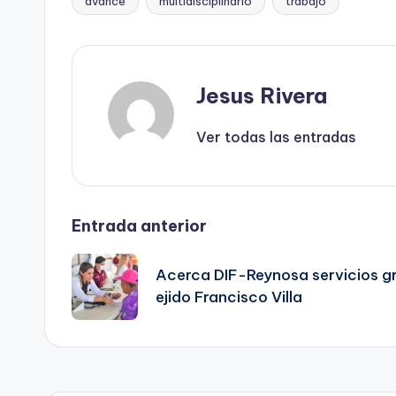
avance
multidisciplinario
trabajo
Etiquetas:
Jesus Rivera
Ver todas las entradas
Navegación
Entrada anterior
de
Acerca DIF-Reynosa servicios gra
ejido Francisco Villa
entradas