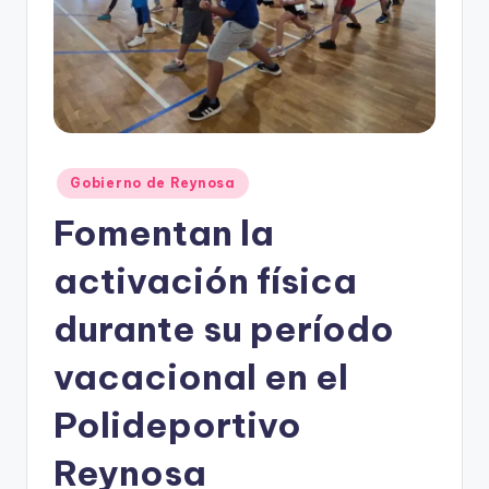
r
e
s
s
Publicado
Gobierno de Reynosa
en
Fomentan la
activación física
durante su período
vacacional en el
Polideportivo
Reynosa