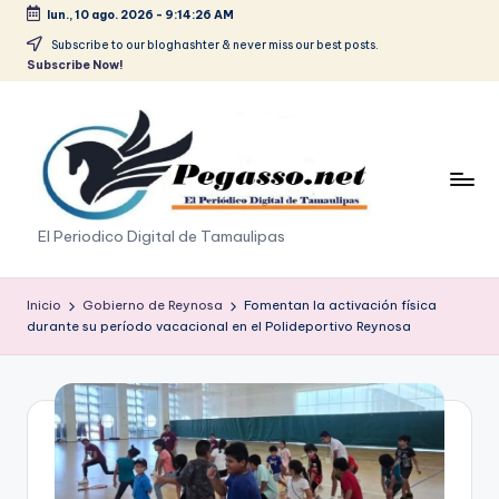
lun., 10 ago. 2026
-
9:14:26 AM
Saltar
Subscribe to our bloghashter & never miss our best posts.
Subscribe Now!
al
contenido
p
El Periodico Digital de Tamaulipas
e
g
Inicio
Gobierno de Reynosa
Fomentan la activación física
durante su período vacacional en el Polideportivo Reynosa
a
s
o
.
p