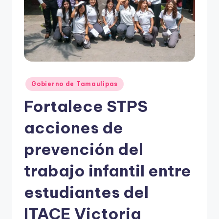
r
e
s
s
Publicado
Gobierno de Tamaulipas
en
Fortalece STPS
acciones de
prevención del
trabajo infantil entre
estudiantes del
ITACE Victoria