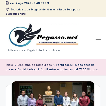
vie., 7 ago. 2026
-
9:43:10 PM
Saltar
Subscribe to our bloghashter & never miss our best posts.
Subscribe Now!
al
contenido
p
El Periodico Digital de Tamaulipas
e
g
Inicio
Gobierno de Tamaulipas
Fortalece STPS acciones de
prevención del trabajo infantil entre estudiantes del ITACE Victoria
a
s
o
.
p