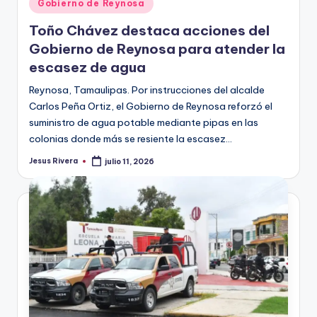
Publicado
Gobierno de Reynosa
en
Toño Chávez destaca acciones del
Gobierno de Reynosa para atender la
escasez de agua
Reynosa, Tamaulipas. Por instrucciones del alcalde
Carlos Peña Ortiz, el Gobierno de Reynosa reforzó el
suministro de agua potable mediante pipas en las
colonias donde más se resiente la escasez…
Jesus Rivera
julio 11, 2026
Publicado
por