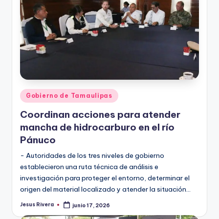
Publicado
Gobierno de Tamaulipas
en
Coordinan acciones para atender
mancha de hidrocarburo en el río
Pánuco
- Autoridades de los tres niveles de gobierno
establecieron una ruta técnica de análisis e
investigación para proteger el entorno, determinar el
origen del material localizado y atender la situación…
Jesus Rivera
junio 17, 2026
Publicado
por