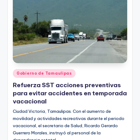
r
e
s
s
Publicado
Gobierno de Tamaulipas
en
Refuerza SST acciones preventivas
para evitar accidentes en temporada
vacacional
Ciudad Victoria, Tamaulipas. Con el aumento de
movilidad y actividades recreativas durante el periodo
vacacional, el secretario de Salud, Ricardo Gerardo
Guerrero Morales, instruyó al personal de la