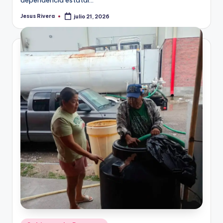
dependencia estatal…
Jesus Rivera
julio 21, 2026
Publicado
por