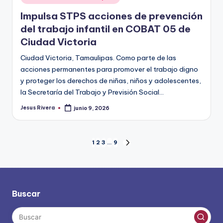
en
Impulsa STPS acciones de prevención
del trabajo infantil en COBAT 05 de
Ciudad Victoria
Ciudad Victoria, Tamaulipas. Como parte de las
acciones permanentes para promover el trabajo digno
y proteger los derechos de niñas, niños y adolescentes,
la Secretaría del Trabajo y Previsión Social…
Jesus Rivera
junio 9, 2026
Publicado
por
Paginación
1
2
3
…
9
SIGUIENTE
PÁGINA
de
entradas
Buscar