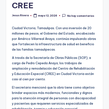
CREE
Jesus Rivera
mayo 12, 2026
No hay comentarios
Publicado
por
Ciudad Victoria, Tamaulipas. Con una inversión de 20
millones de pesos, el Gobierno del Estado, encabezado
por Américo Villarreal Anaya, continúa impulsando obras
que fortalecen la infraestructura de salud en beneficio
de las familias tamaulipecas.
A través de la Secretaría de Obras Públicas (SOP), a
cargo de Pedro Cepeda Anaya, los trabajos de
ampliación y remodelación del Centro de Rehabilitación
y Educación Especial (CREE) en Ciudad Victoria están
casi al cien por ciento.
El secretario mencionó que la obra tiene como objetivo
brindar espacios más modernos, funcionales y dignos
para la atención integral de personas con discapacidad
y pacientes que requieren servicios especializados de
rehabilitación, terapia y educación especial.