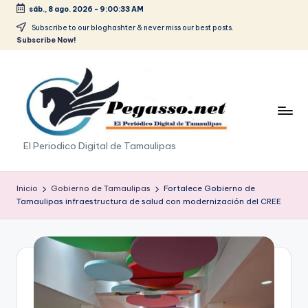
sáb., 8 ago. 2026
-
9:00:33 AM
Saltar
Subscribe to our bloghashter & never miss our best posts.
Subscribe Now!
al
contenido
p
El Periodico Digital de Tamaulipas
e
g
Inicio
Gobierno de Tamaulipas
Fortalece Gobierno de
Tamaulipas infraestructura de salud con modernización del CREE
a
s
o
.
p