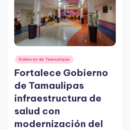
r
e
s
s
Publicado
Gobierno de Tamaulipas
en
Fortalece Gobierno
de Tamaulipas
infraestructura de
salud con
modernización del