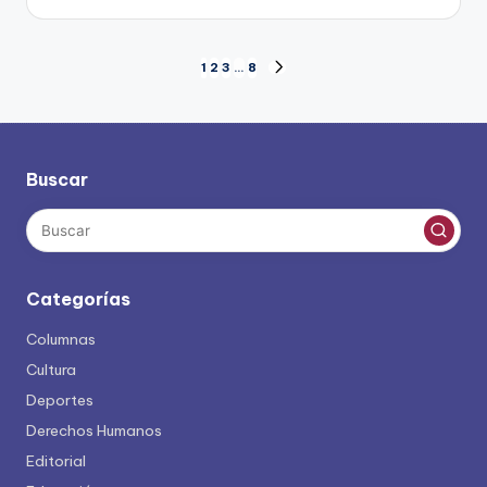
por
Paginación
1
2
3
…
8
SIGUIENTE
PÁGINA
de
entradas
Buscar
Categorías
Columnas
Cultura
Deportes
Derechos Humanos
Editorial