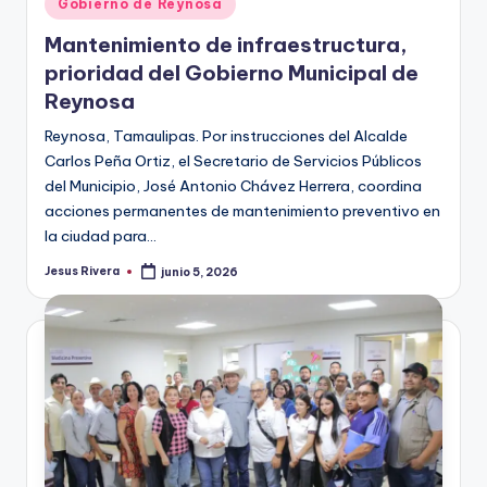
Gobierno de Reynosa
en
Mantenimiento de infraestructura,
prioridad del Gobierno Municipal de
Reynosa
Reynosa, Tamaulipas. Por instrucciones del Alcalde
Carlos Peña Ortiz, el Secretario de Servicios Públicos
del Municipio, José Antonio Chávez Herrera, coordina
acciones permanentes de mantenimiento preventivo en
la ciudad para…
Jesus Rivera
junio 5, 2026
Publicado
por