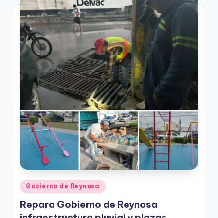
Publicado
Gobierno de Reynosa
en
Repara Gobierno de Reynosa
infraestructura pluvial y plazas