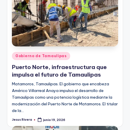
Publicado
Gobierno de Tamaulipas
en
Puerto Norte, infraestructura que
impulsa el futuro de Tamaulipas
Matamoros, Tamaulipas. El gobierno que encabeza
Américo Villarreal Anaya impulsa el desarrollo de
Tamaulipas como una potencia logística mediante la
modernización del Puerto Norte de Matamoros. El titular
de la…
Jesus Rivera
junio 19, 2026
Publicado
por