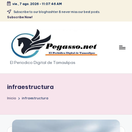
vie., 7 ago. 2026
-
11:07:47 AM
Saltar
Subscribe to our bloghashter & never miss our best posts.
Subscribe Now!
al
contenido
p
El Periodico Digital de Tamaulipas
e
g
infraestructura
a
Inicio
infraestructura
s
o
.
p