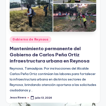
Publicado
Gobierno de Reynosa
en
Mantenimiento permanente del
Gobierno de Carlos Peña Ortiz
infraestructura urbana en Reynosa
Reynosa, Tamaulipas. Por instrucciones del Alcalde
Carlos Peña Ortiz continúan las labores para fortalecer
la infraestructura urbana en distintos sectores de
Reynosa, brindando atención oportuna a las solicitudes
ciudadanas y…
Jesus Rivera
julio 13, 2026
Publicado
por