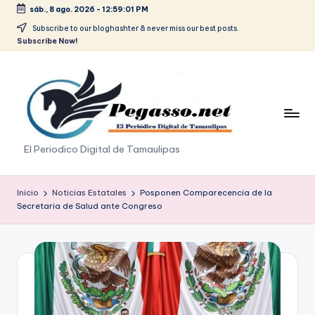
sáb., 8 ago. 2026
-
12:59:02 PM
Saltar
Subscribe to our bloghashter & never miss our best posts.
Subscribe Now!
al
contenido
p
El Periodico Digital de Tamaulipas
e
g
Inicio
Noticias Estatales
Posponen Comparecencia de la
Secretaria de Salud ante Congreso
a
s
o
.
p