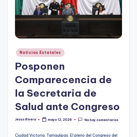
r
e
s
s
Publicado
Noticias Estatales
en
Posponen
Comparecencia de
la Secretaria de
Salud ante Congreso
Jesus Rivera
mayo 12, 2026
No hay comentarios
Publicado
por
Ciudad Victoria, Tamaulipas. El pleno del Congreso del