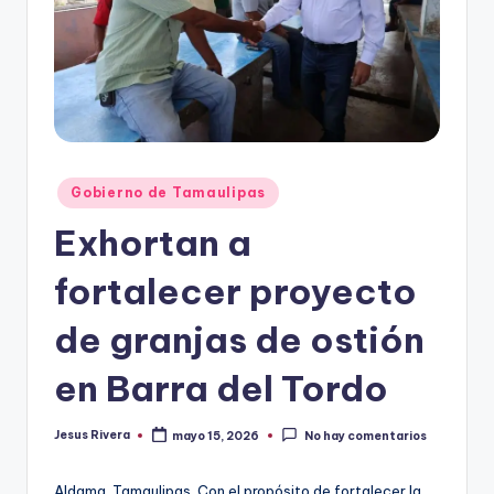
r
e
s
s
Publicado
Gobierno de Tamaulipas
en
Exhortan a
fortalecer proyecto
de granjas de ostión
en Barra del Tordo
Jesus Rivera
mayo 15, 2026
No hay comentarios
Publicado
por
Aldama, Tamaulipas. Con el propósito de fortalecer la