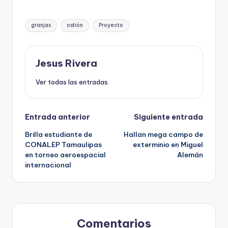
Etiquetas:
granjas
ostión
Proyecto
Jesus Rivera
Ver todas las entradas
Navegación
Entrada anterior
Siguiente entrada
Brilla estudiante de
Hallan mega campo de
de
CONALEP Tamaulipas
exterminio en Miguel
en torneo aeroespacial
Alemán
entradas
internacional
Comentarios