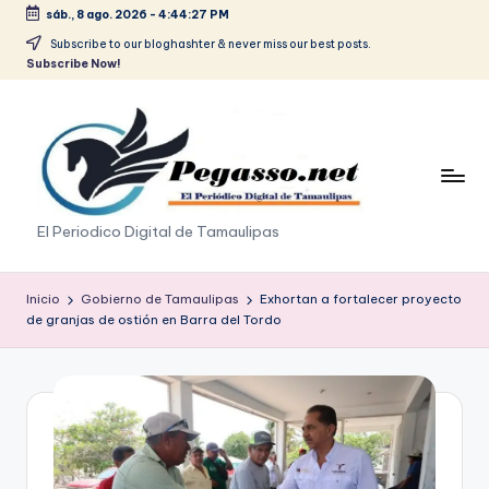
sáb., 8 ago. 2026
-
4:44:27 PM
Saltar
Subscribe to our bloghashter & never miss our best posts.
Subscribe Now!
al
contenido
p
El Periodico Digital de Tamaulipas
e
g
Inicio
Gobierno de Tamaulipas
Exhortan a fortalecer proyecto
de granjas de ostión en Barra del Tordo
a
s
o
.
p