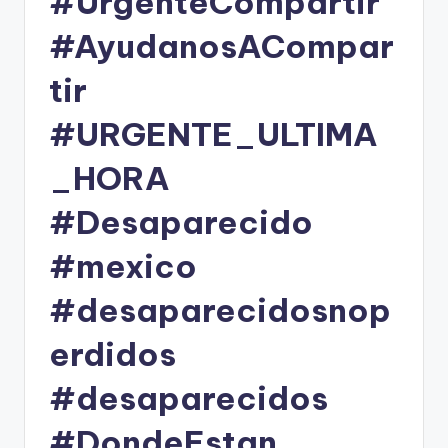
#UrgenteCompartir
#AyudanosACompar
tir
#URGENTE_ULTIMA
_HORA
#Desaparecido
#mexico
#desaparecidosnop
erdidos
#desaparecidos
#DondeEstan