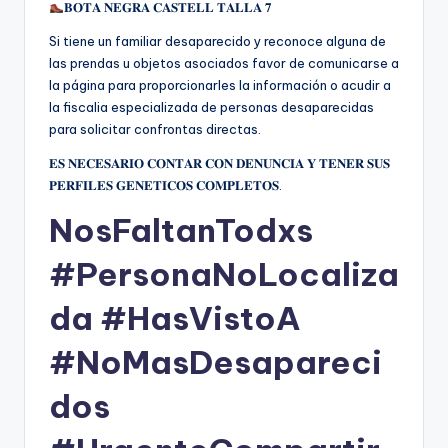
𝐁𝐎𝐓𝐀 𝐍𝐄𝐆𝐑𝐀 𝐂𝐀𝐒𝐓𝐄𝐋𝐋 𝐓𝐀𝐋𝐋𝐀 𝟕
Si tiene un familiar desaparecido y reconoce alguna de
las prendas u objetos asociados favor de comunicarse a
la página para proporcionarles la información o acudir a
la fiscalia especializada de personas desaparecidas
para solicitar confrontas directas.
𝐄𝐒 𝐍𝐄𝐂𝐄𝐒𝐀𝐑𝐈𝐎 𝐂𝐎𝐍𝐓𝐀𝐑 𝐂𝐎𝐍 𝐃𝐄𝐍𝐔𝐍𝐂𝐈𝐀 𝐘 𝐓𝐄𝐍𝐄𝐑 𝐒𝐔𝐒
𝐏𝐄𝐑𝐅𝐈𝐋𝐄𝐒 𝐆𝐄𝐍𝐄𝐓𝐈𝐂𝐎𝐒 𝐂𝐎𝐌𝐏𝐋𝐄𝐓𝐎𝐒.
NosFaltanTodxs
#PersonaNoLocaliza
da #HasVistoA
#NoMasDesapareci
dos