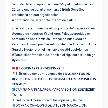
Se trata de la búsqueda número 55 y el positivo número
22 en lo que va del año, comunicó Edith González,
presidenta de esa organización.
A continuación, el reporte íntegro de CADT:
En nuestras acciones de #Busqueda y #Prospeccion en
#campo de nuestros #familiares #desaparecidos en
cordinacion con Comisión Estatal de Búsqueda de
Personas Tamaulipas Secretaría de Salud de Tamaulipas
Guardia Nacional en el municipio de #MiguelAleman
#Tamaulipas#mexico Se localizo el siguiente #Hallazgo
#positivo :
𝟔 𝐂𝐎𝐂𝐈𝐍𝐀𝐒 𝐂𝐋𝐀𝐍𝐃𝐄𝐒𝐓𝐈𝐍𝐀𝐒
6 Sitios de concentraciones de 𝐅𝐑𝐀𝐆𝐌𝐄𝐍𝐓𝐎𝐒 𝐃𝐄
𝐃𝐈𝐕𝐄𝐑𝐒𝐎𝐒 𝐑𝐄𝐒𝐓𝐎𝐒 𝐎𝐒𝐄𝐎𝐒 𝐇𝐔𝐌𝐀𝐍𝐎𝐒 𝐂𝐎𝐍 𝐄𝐗𝐏𝐎𝐒𝐈𝐂𝐈𝐎𝐍
𝐓𝐄𝐑𝐌𝐈𝐂𝐀.
CAMISA MANGA LARGA MARCA “EDITION EBENEZER”
TALLA
“L” rallas azul marino con rallas rojas muy finitas
GORRA CON LOGO DE UN LEON MARCA LION.