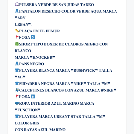
𝐏𝐔𝐋𝐒𝐄𝐑𝐀 𝐕𝐄𝐑𝐃𝐄 𝐃𝐄 𝐒𝐀𝐍 𝐉𝐔𝐃𝐀𝐒 𝐓𝐀𝐃𝐄𝐎
𝐏𝐀𝐍𝐓𝐀𝐋𝐎́𝐍 𝐃𝐄𝐒𝐄𝐂𝐇𝐎 𝐂𝐎𝐋𝐎𝐑 𝐕𝐄𝐑𝐃𝐄 𝐀𝐐𝐔𝐀 𝐌𝐀𝐑𝐂𝐀
❞𝐀𝐑𝐘
𝐔𝐑𝐁𝐀𝐍❞.
𝐏𝐋𝐀𝐂𝐀 𝐄𝐍 𝐄𝐋 𝐅𝐄𝐌𝐔𝐑
FOSA
𝐒𝐇𝐎𝐑𝐓 𝐓𝐈𝐏𝐎 𝐁𝐎𝐗𝐄𝐑 𝐃𝐄 𝐂𝐔𝐀𝐃𝐑𝐎𝐒 𝐍𝐄𝐆𝐑𝐎 𝐂𝐎𝐍
𝐁𝐋𝐀𝐍𝐂𝐎
𝐌𝐀𝐑𝐂𝐀 ❞𝐊𝐍𝐎𝐂𝐊𝐄𝐑❞
𝐏𝐀𝐍𝐒 𝐍𝐄𝐆𝐑𝐎
𝐏𝐋𝐀𝐘𝐄𝐑𝐀 𝐁𝐋𝐀𝐍𝐂𝐀 𝐌𝐀𝐑𝐂𝐀 ❞𝐁𝐔𝐒𝐇𝐖𝐈𝐂𝐊❞ 𝐓𝐀𝐋𝐋𝐀
❞𝐗𝐋❞
𝐒𝐔𝐃𝐀𝐃𝐄𝐑𝐀 𝐍𝐄𝐆𝐑𝐀 𝐌𝐀𝐑𝐂𝐀 ❞𝐍𝐈𝐊𝐄❞ 𝐓𝐀𝐋𝐋𝐀 ❞𝐌❞
𝐂𝐀𝐋𝐂𝐄𝐓𝐈𝐍𝐄𝐒 𝐁𝐋𝐀𝐍𝐂𝐎𝐒 𝐂𝐎𝐍 𝐀𝐙𝐔𝐋 𝐌𝐀𝐑𝐂𝐀 #𝐍𝐈𝐊𝐄❞
FOSA
𝐑𝐎𝐏𝐀 𝐈𝐍𝐓𝐄𝐑𝐈𝐎𝐑 𝐀𝐙𝐔𝐋 𝐌𝐀𝐑𝐈𝐍𝐎 𝐌𝐀𝐑𝐂𝐀
❞𝐅𝐔𝐍𝐂𝐓𝐈𝐎𝐍❞
𝐏𝐋𝐀𝐘𝐄𝐑𝐀 𝐌𝐀𝐑𝐂𝐀 𝐔𝐑𝐁𝐀𝐍𝐓 𝐒𝐓𝐀𝐑 𝐓𝐀𝐋𝐋𝐀 ❞𝐌❞
𝐂𝐎𝐋𝐎𝐑 𝐆𝐑𝐈𝐒
𝐂𝐎𝐍 𝐑𝐀𝐘𝐀𝐒 𝐀𝐙𝐔𝐋 𝐌𝐀𝐑𝐈𝐍𝐎.