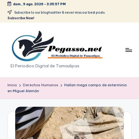
dom., 9 ago. 2026
-
3:35:57 PM
Saltar
Subscribe to our bloghashter & never miss our best posts.
Subscribe Now!
al
contenido
p
El Periodico Digital de Tamaulipas
e
g
Inicio
Derechos Humanos
Hallan mega campo de exterminio
en Miguel Alemán
a
s
o
.
p