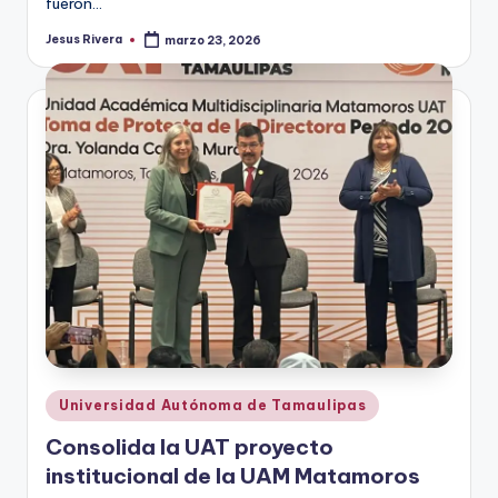
fueron…
Jesus Rivera
marzo 23, 2026
Publicado
por
Publicado
Universidad Autónoma de Tamaulipas
en
Consolida la UAT proyecto
institucional de la UAM Matamoros