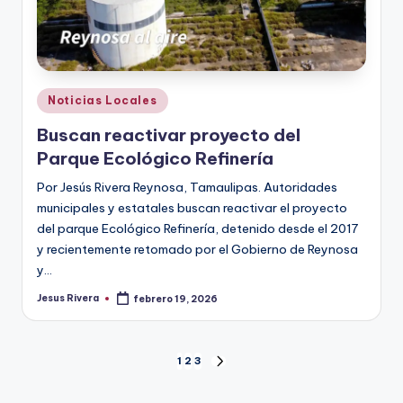
Publicado
Noticias Locales
en
Buscan reactivar proyecto del
Parque Ecológico Refinería
Por Jesús Rivera Reynosa, Tamaulipas. Autoridades
municipales y estatales buscan reactivar el proyecto
del parque Ecológico Refinería, detenido desde el 2017
y recientemente retomado por el Gobierno de Reynosa
y…
Jesus Rivera
febrero 19, 2026
Publicado
por
Paginación
1
2
3
SIGUIENTE
PÁGINA
de