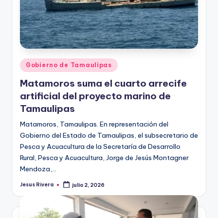
Publicado
Gobierno de Tamaulipas
en
Matamoros suma el cuarto arrecife
artificial del proyecto marino de
Tamaulipas
Matamoros, Tamaulipas. En representación del
Gobierno del Estado de Tamaulipas, el subsecretario de
Pesca y Acuacultura de la Secretaría de Desarrollo
Rural, Pesca y Acuacultura, Jorge de Jesús Montagner
Mendoza,…
Jesus Rivera
julio 2, 2026
Publicado
por