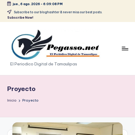
jue., 6 ago. 2026
-
6:09:09 PM
Saltar
Subscribe to our bloghashter & never miss our best posts.
Subscribe Now!
al
contenido
p
El Periodico Digital de Tamaulipas
e
g
Proyecto
a
Inicio
Proyecto
s
o
.
p