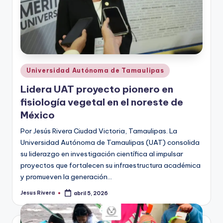
Publicado
Universidad Autónoma de Tamaulipas
en
Lidera UAT proyecto pionero en
fisiología vegetal en el noreste de
México
Por Jesús Rivera Ciudad Victoria, Tamaulipas. La
Universidad Autónoma de Tamaulipas (UAT) consolida
su liderazgo en investigación científica al impulsar
proyectos que fortalecen su infraestructura académica
y promueven la generación…
Jesus Rivera
abril 5, 2026
Publicado
por