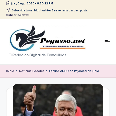
jue., 6 ago. 2026
-
8:30:23 PM
Saltar
Subscribe to our bloghashter & never miss our best posts.
Subscribe Now!
al
contenido
p
El Periodico Digital de Tamaulipas
e
g
Inicio
Noticias Locales
Estará AMLO en Reynosa en junio
a
s
o
.
p