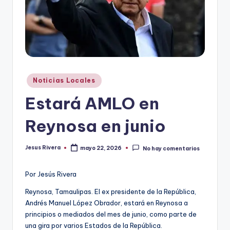
r
e
s
s
Publicado
Noticias Locales
en
Estará AMLO en
Reynosa en junio
Jesus Rivera
mayo 22, 2026
No hay comentarios
Publicado
por
Por Jesús Rivera
Reynosa, Tamaulipas. El ex presidente de la República,
Andrés Manuel López Obrador, estará en Reynosa a
principios o mediados del mes de junio, como parte de
una gira por varios Estados de la República.