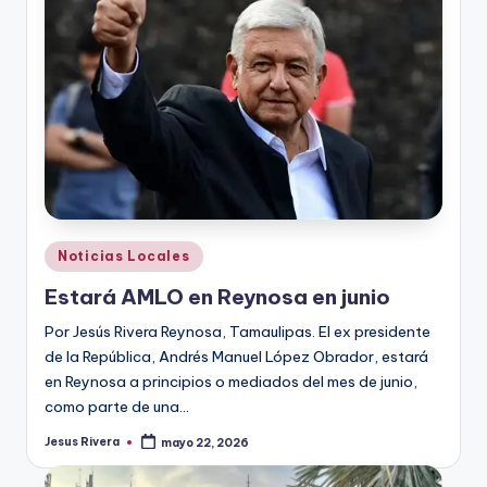
r
e
s
s
Publicado
Noticias Locales
en
Estará AMLO en Reynosa en junio
Por Jesús Rivera Reynosa, Tamaulipas. El ex presidente
de la República, Andrés Manuel López Obrador, estará
en Reynosa a principios o mediados del mes de junio,
como parte de una…
Jesus Rivera
mayo 22, 2026
Publicado
por