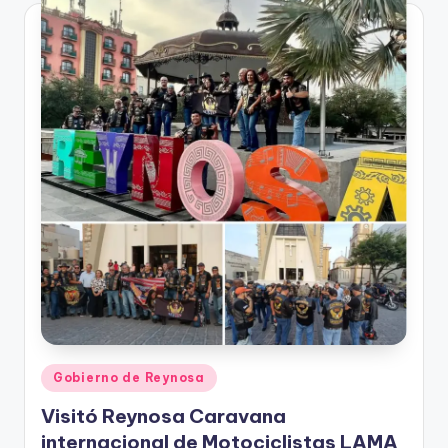
Publicado
Gobierno de Reynosa
en
Visitó Reynosa Caravana
internacional de Motociclistas LAMA