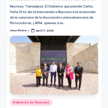
Reynosa, Tamaulipas. El Gobierno que preside Carlos
Peña Ortiz dio la bienvenida a Reynosa a la avanzada
de la caravana de la Asociación Latinoamericana de
Motociclistas, LAMA, quienes a su…
Jesus Rivera
abril 17, 2026
Publicado
por
Publicado
Gobierno de Reynosa
en