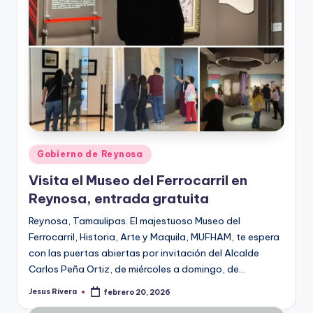
Publicado
Gobierno de Reynosa
en
Visita el Museo del Ferrocarril en
Reynosa, entrada gratuita
Reynosa, Tamaulipas. El majestuoso Museo del
Ferrocarril, Historia, Arte y Maquila, MUFHAM, te espera
con las puertas abiertas por invitación del Alcalde
Carlos Peña Ortiz, de miércoles a domingo, de…
Jesus Rivera
febrero 20, 2026
Publicado
por