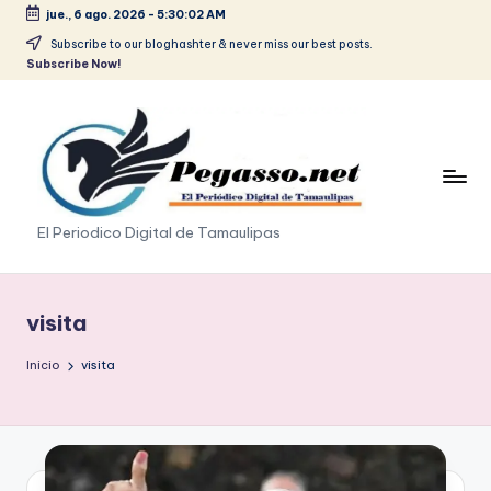
jue., 6 ago. 2026
-
5:30:03 AM
Saltar
Subscribe to our bloghashter & never miss our best posts.
Subscribe Now!
al
contenido
p
El Periodico Digital de Tamaulipas
e
g
visita
a
Inicio
visita
s
o
.
p