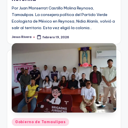
Por Juan Monserrat Castillo Molina Reynosa,
Tamaulipas. La consejera política del Partido Verde
Ecologista de México en Reynosa, Nidia Alanís, volvió a
salir al territorio. Esta vez eligió la colonia…
Jesus Rivera
febrero 19, 2026
Publicado
por
Publicado
Gobierno de Tamaulipas
en