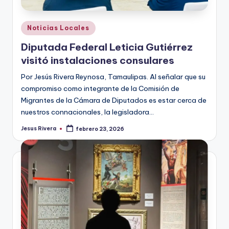
Publicado
Noticias Locales
en
Diputada Federal Leticia Gutiérrez
visitó instalaciones consulares
Por Jesús Rivera Reynosa, Tamaulipas. Al señalar que su
compromiso como integrante de la Comisión de
Migrantes de la Cámara de Diputados es estar cerca de
nuestros connacionales, la legisladora…
Jesus Rivera
febrero 23, 2026
Publicado
por