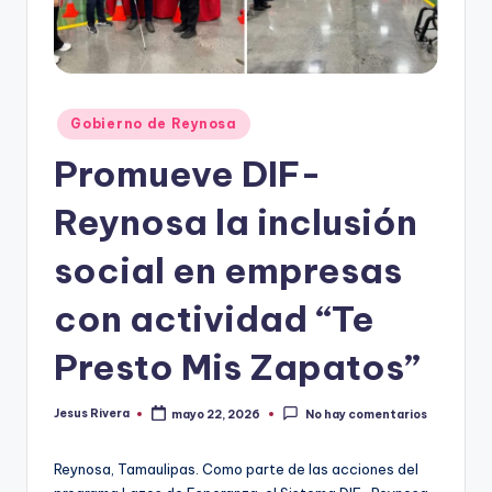
r
e
s
Publicado
Gobierno de Reynosa
s
en
Promueve DIF-
Reynosa la inclusión
social en empresas
con actividad “Te
Presto Mis Zapatos”
Jesus Rivera
mayo 22, 2026
No hay comentarios
Publicado
por
Reynosa, Tamaulipas. Como parte de las acciones del