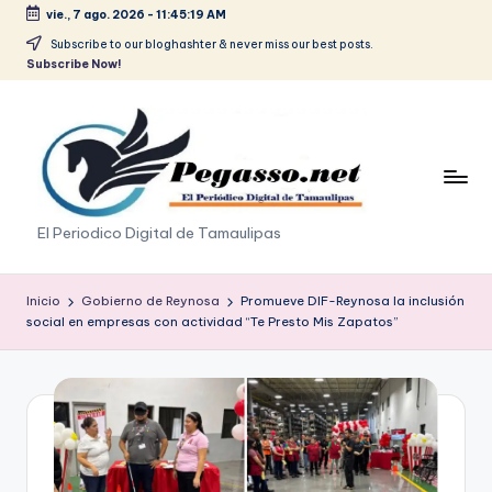
vie., 7 ago. 2026
-
11:45:20 AM
Saltar
Subscribe to our bloghashter & never miss our best posts.
Subscribe Now!
al
contenido
p
El Periodico Digital de Tamaulipas
e
g
Inicio
Gobierno de Reynosa
Promueve DIF-Reynosa la inclusión
social en empresas con actividad “Te Presto Mis Zapatos”
a
s
o
.
p