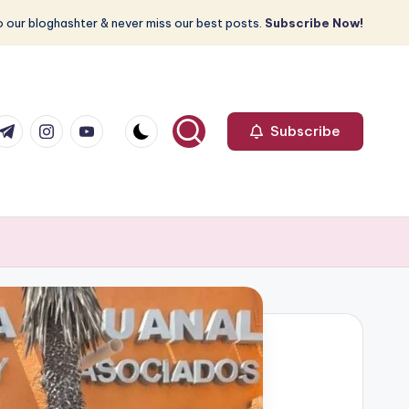
 our bloghashter & never miss our best posts.
Subscribe Now!
com
r.com
.me
instagram.com
youtube.com
Subscribe