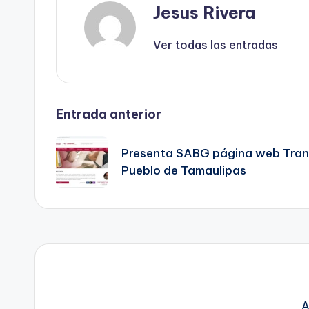
Jesus Rivera
Ver todas las entradas
Navegación
Entrada anterior
de
Presenta SABG página web Trans
Pueblo de Tamaulipas
entradas
A