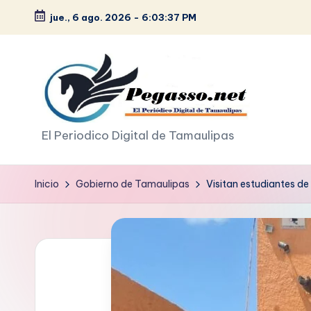
jue., 6 ago. 2026
-
6:03:38 PM
Saltar
al
contenido
p
El Periodico Digital de Tamaulipas
e
Inicio
Gobierno de Tamaulipas
Visitan estudiantes d
g
a
s
o