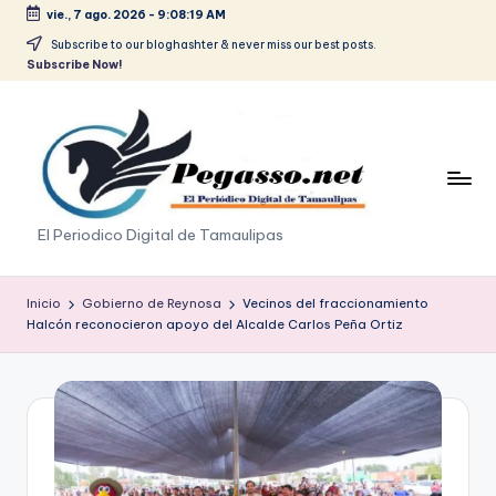
vie., 7 ago. 2026
-
9:08:19 AM
Saltar
Subscribe to our bloghashter & never miss our best posts.
Subscribe Now!
al
contenido
p
El Periodico Digital de Tamaulipas
e
g
Inicio
Gobierno de Reynosa
Vecinos del fraccionamiento
Halcón reconocieron apoyo del Alcalde Carlos Peña Ortiz
a
s
o
.
p