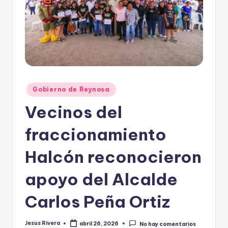
r
e
s
s
Publicado
Gobierno de Reynosa
en
Vecinos del
fraccionamiento
Halcón reconocieron
apoyo del Alcalde
Carlos Peña Ortiz
Jesus Rivera
abril 26, 2026
No hay comentarios
Publicado