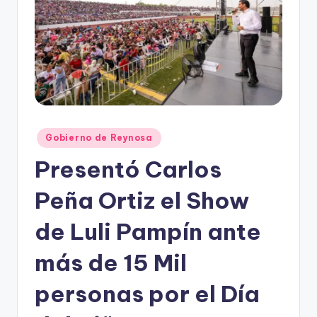
r
e
s
s
Publicado
Gobierno de Reynosa
en
Presentó Carlos
Peña Ortiz el Show
de Luli Pampín ante
más de 15 Mil
personas por el Día