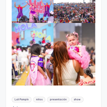
Etiquetas:
Luli Pampín
niños
presentación
show