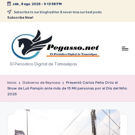
sáb., 8 ago. 2026
-
9:13:58 PM
Saltar
Subscribe to our bloghashter & never miss our best posts.
Subscribe Now!
al
contenido
p
El Periodico Digital de Tamaulipas
e
g
Inicio
Gobierno de Reynosa
Presentó Carlos Peña Ortiz el
Show de Luli Pampín ante más de 15 Mil personas por el Día del Niño
a
2026
s
o
.
p