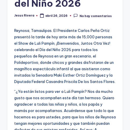
del Niño 2026
Jesus Rivera
abril 26, 2026
No hay comentarios
Publicado
por
Reynosa, Tamaulipas. El Presidente Carlos Peña Ortiz
presentó la tarde de hoy ante más de 15,000 personas
el Show de Luli Pampín, ¡Bienvenidos, Juntos Otra Vez!
celebrando el Día del Niño 2026 para todos los
pequeños de Reynosa en un gran escenario, el
Polideportivo, donde chicos y grandes disfrutaron de un
magnífico espectáculo infantil al que asistieron como
invitadas la Senadora Maki Esther Ortiz Domínguez y la
Diputada Federal Casandra Priscila De los Santos Flores.
“¿Ya están listos para ver a Luli Pampín? Nos da mucho
gusto que nos acompañen este día tan hermoso. Quiero
agradecer a todas las niñas y niños, a los papás y
mamás por acompañarnos. Acuérdense que todo lo que
hacemos es para ustedes, para que los niños de Reynosa
tengan mejores oportunidades y que también puedan
disfrutar de sus artistas preferidos. Así que ¡A