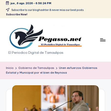
jue., 6 ago. 2026
-
6:56:24 PM
Saltar
Subscribe to our bloghashter & never miss our best posts.
Subscribe Now!
al
contenido
p
El Periodico Digital de Tamaulipas
e
g
Inicio
Gobierno de Tamaulipas
Unen esfuerzos Gobiernos
Estatal y Municipal por el bien de Reynosa
a
s
o
.
p