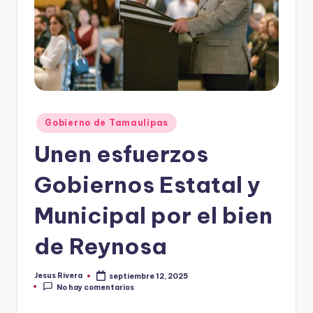
r
e
s
s
Publicado
Gobierno de Tamaulipas
en
Unen esfuerzos
Gobiernos Estatal y
Municipal por el bien
de Reynosa
Jesus Rivera
septiembre 12, 2025
Publicado
No hay comentarios
por