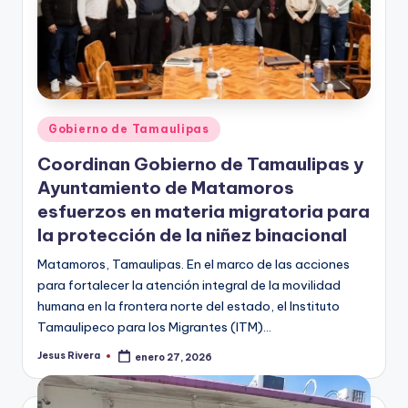
Publicado
Gobierno de Tamaulipas
en
Coordinan Gobierno de Tamaulipas y
Ayuntamiento de Matamoros
esfuerzos en materia migratoria para
la protección de la niñez binacional
Matamoros, Tamaulipas. En el marco de las acciones
para fortalecer la atención integral de la movilidad
humana en la frontera norte del estado, el Instituto
Tamaulipeco para los Migrantes (ITM)…
Jesus Rivera
enero 27, 2026
Publicado
por