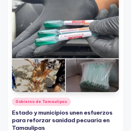
r
e
s
s
Publicado
Gobierno de Tamaulipas
en
Estado y municipios unen esfuerzos
para reforzar sanidad pecuaria en
Tamaulipas