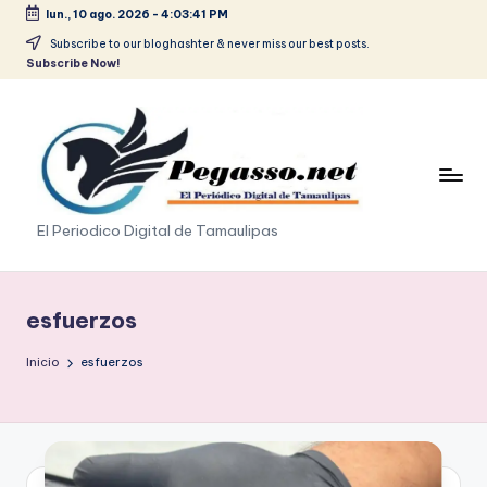
lun., 10 ago. 2026
-
4:03:42 PM
Saltar
Subscribe to our bloghashter & never miss our best posts.
Subscribe Now!
al
contenido
p
El Periodico Digital de Tamaulipas
e
g
esfuerzos
a
Inicio
esfuerzos
s
o
.
p