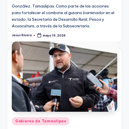
González, Tamaulipas. Como parte de las acciones
para fortalecer el combate al gusano barrenador en el
estado, la Secretaría de Desarrollo Rural, Pesca y
Acuacultura, a través de la Subsecretaría…
Jesus Rivera
mayo 19, 2026
Publicado
por
Publicado
Gobierno de Tamaulipas
en