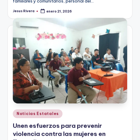
familiares y comunitarios, personal del…
Jesus Rivera
enero 21, 2026
Publicado
por
Publicado
Noticias Estatales
en
Unen esfuerzos para prevenir
violencia contra las mujeres en