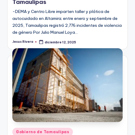
Tamaulipas
-DEMA y Centro Libre imparten taller y plática de
autocuidado en Altamira; entre enero y septiembre de
2025, Tamaulipas registró 2,776 incidentes de violencia
de género Por Julio Manuel Loya…
Jesus Rivera
diciembre 12, 2025
Publicado
por
Publicado
Gobierno de Tamaulipas