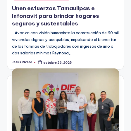
en
Unen esfuerzos Tamaulipas e
Infonavit para brindar hogares
seguros y sustentables
-Avanza con visión humanista la construcción de 60 mil
viviendas dignas y asequibles, impulsando el bienestar
de las familias de trabajadores con ingresos de uno o
dos salarios mínimos Reynosa,…
Jesus Rivera
octubre 26, 2025
Publicado
por