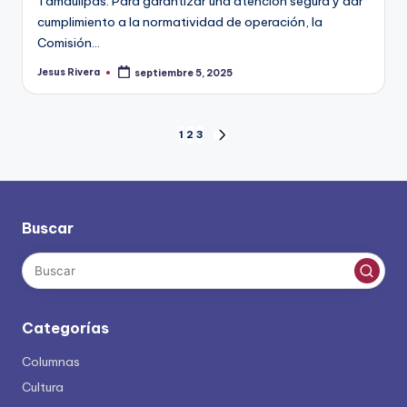
Tamaulipas. Para garantizar una atención segura y dar
cumplimiento a la normatividad de operación, la
Comisión…
Jesus Rivera
septiembre 5, 2025
Publicado
por
Paginación
1
2
3
SIGUIENTE
PÁGINA
de
entradas
Buscar
Categorías
Columnas
Cultura