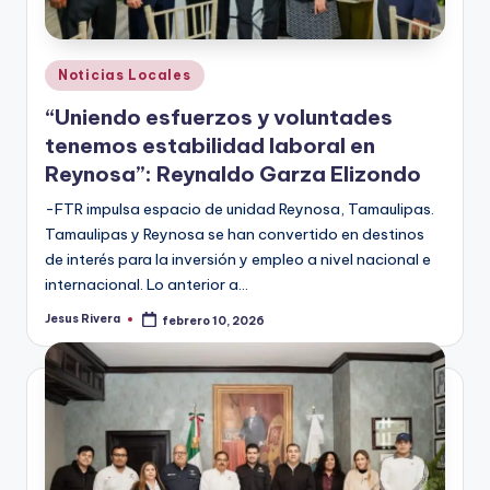
Publicado
Noticias Locales
en
“Uniendo esfuerzos y voluntades
tenemos estabilidad laboral en
Reynosa”: Reynaldo Garza Elizondo
-FTR impulsa espacio de unidad Reynosa, Tamaulipas.
Tamaulipas y Reynosa se han convertido en destinos
de interés para la inversión y empleo a nivel nacional e
internacional. Lo anterior a…
Jesus Rivera
febrero 10, 2026
Publicado
por