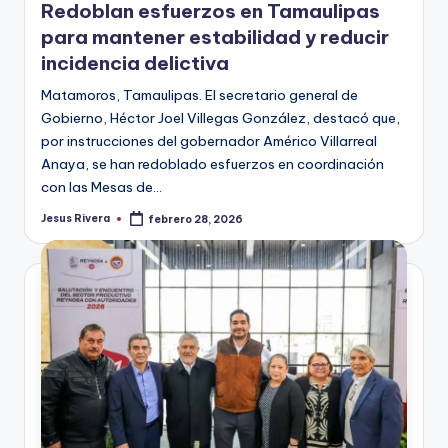
Redoblan esfuerzos en Tamaulipas
para mantener estabilidad y reducir
incidencia delictiva
Matamoros, Tamaulipas. El secretario general de
Gobierno, Héctor Joel Villegas González, destacó que,
por instrucciones del gobernador Américo Villarreal
Anaya, se han redoblado esfuerzos en coordinación
con las Mesas de…
Jesus Rivera
febrero 28, 2026
Publicado
por