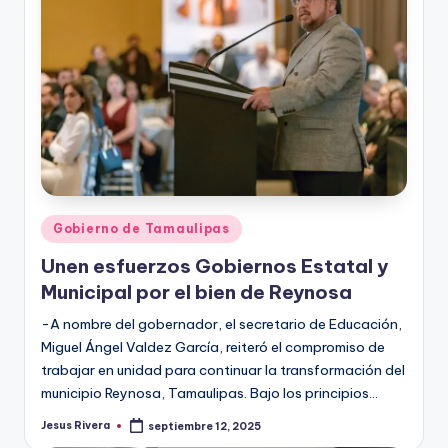
Publicado
Gobierno de Tamaulipas
en
Unen esfuerzos Gobiernos Estatal y
Municipal por el bien de Reynosa
-A nombre del gobernador, el secretario de Educación,
Miguel Ángel Valdez García, reiteró el compromiso de
trabajar en unidad para continuar la transformación del
municipio Reynosa, Tamaulipas. Bajo los principios…
Jesus Rivera
septiembre 12, 2025
Publicado
por