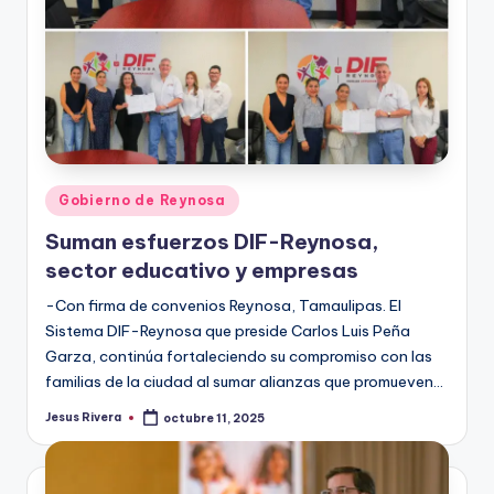
Publicado
Gobierno de Reynosa
en
Suman esfuerzos DIF-Reynosa,
sector educativo y empresas
-Con firma de convenios Reynosa, Tamaulipas. El
Sistema DIF-Reynosa que preside Carlos Luis Peña
Garza, continúa fortaleciendo su compromiso con las
familias de la ciudad al sumar alianzas que promueven…
Jesus Rivera
octubre 11, 2025
Publicado
por