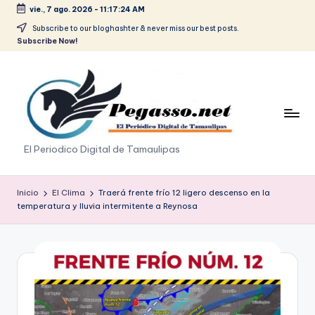
vie., 7 ago. 2026
-
11:17:24 AM
Saltar
Subscribe to our bloghashter & never miss our best posts.
Subscribe Now!
al
contenido
p
El Periodico Digital de Tamaulipas
e
g
Inicio
El Clima
Traerá frente frío 12 ligero descenso en la
temperatura y lluvia intermitente a Reynosa
a
s
o
.
p