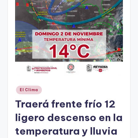
r
e
s
s
Publicado
El Clima
en
Traerá frente frío 12
ligero descenso en la
temperatura y lluvia