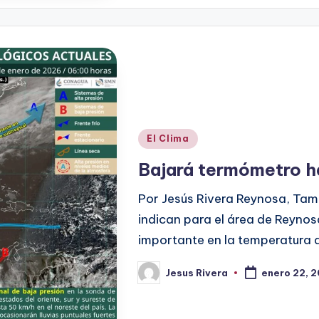
Publicado
El Clima
en
Bajará termómetro h
Por Jesús Rivera Reynosa, Tama
indican para el área de Reyno
importante en la temperatura 
Jesus Rivera
enero 22, 
Publicado
por