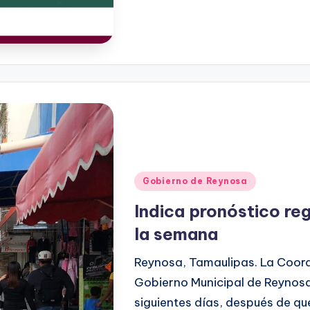
Publicado
Gobierno de Reynosa
en
Indica pronóstico re
la semana
Reynosa, Tamaulipas. La Coord
Gobierno Municipal de Reynosa
siguientes días, después de qu