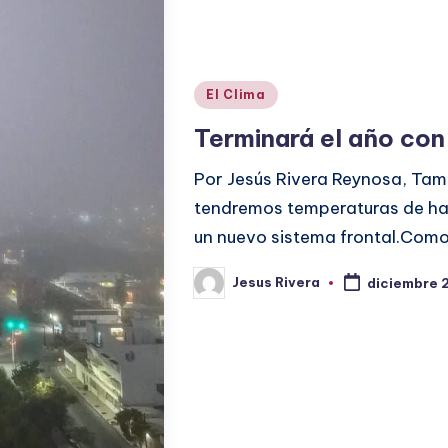
Publicado
El Clima
en
Terminará el año con
Por Jesús Rivera Reynosa, Tama
tendremos temperaturas de has
un nuevo sistema frontal.Como
Jesus Rivera
diciembre 
Publicado
por