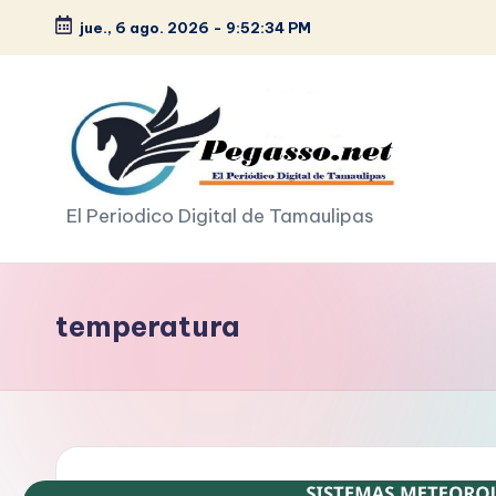
jue., 6 ago. 2026
-
9:52:35 PM
Saltar
al
contenido
p
El Periodico Digital de Tamaulipas
e
g
temperatura
a
s
o