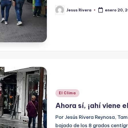
Jesus Rivera
enero 20, 
Publicado
por
Publicado
El Clima
en
Ahora sí, ¡ahí viene el
Por Jesús Rivera Reynosa, Tam
bajado de los 8 grados centígra