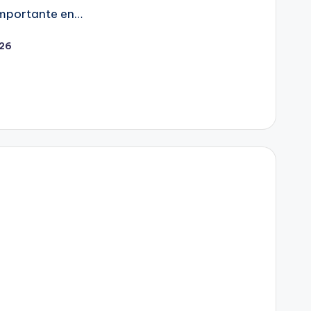
importante en…
026