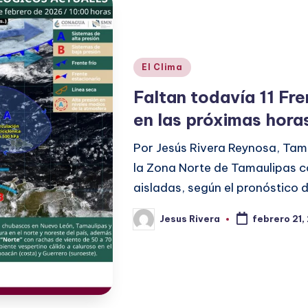
Publicado
El Clima
en
Faltan todavía 11 Fre
en las próximas hora
Por Jesús Rivera Reynosa, Tama
la Zona Norte de Tamaulipas co
aisladas, según el pronóstico 
Jesus Rivera
febrero 21,
Publicado
por