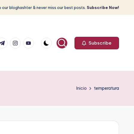
 our bloghashter & never miss our best posts.
Subscribe Now!
com
r.com
.me
instagram.com
youtube.com
Subscribe
Inicio
temperatura