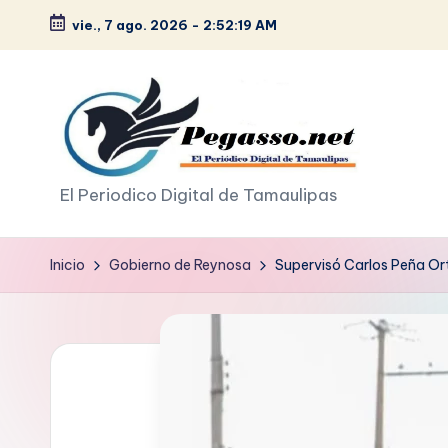
vie., 7 ago. 2026
-
2:52:20 AM
Saltar
al
contenido
p
El Periodico Digital de Tamaulipas
e
Inicio
Gobierno de Reynosa
Supervisó Carlos Peña Orti
g
a
s
o