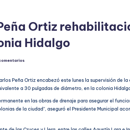
eña Ortiz rehabilitaci
lonia Hidalgo
comentarios
arlos Peña Ortiz encabezó este lunes la supervisión de la
uivalente a 30 pulgadas de diámetro, en la colonia Hidalg
rmanente en las obras de drenaje para asegurar el funci
 colonias de la ciudad”, aseguró el Presidente Municipal a
Monte de las Cruces y Llera, entre las calles Agustín Lara