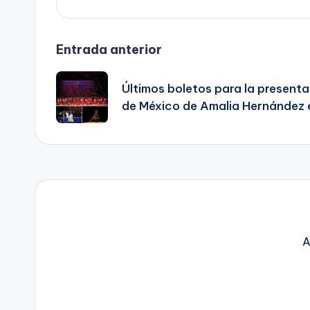
Navegación
Entrada anterior
de
Últimos boletos para la presentac
de México de Amalia Hernández 
entradas
A