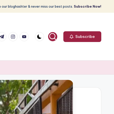
 our bloghashter & never miss our best posts.
Subscribe Now!
com
r.com
.me
instagram.com
youtube.com
Subscribe