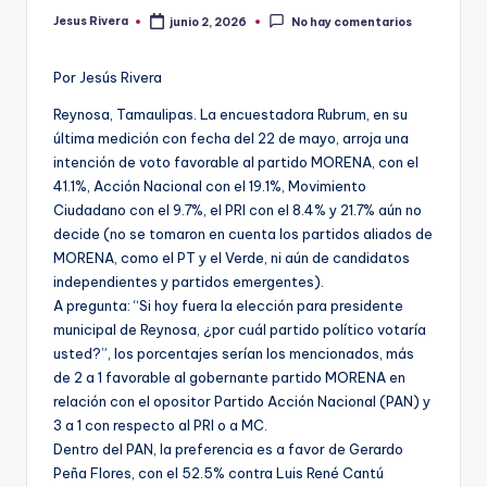
Jesus Rivera
junio 2, 2026
No hay comentarios
Publicado
por
Por Jesús Rivera
Reynosa, Tamaulipas. La encuestadora Rubrum, en su
última medición con fecha del 22 de mayo, arroja una
intención de voto favorable al partido MORENA, con el
41.1%, Acción Nacional con el 19.1%, Movimiento
Ciudadano con el 9.7%, el PRI con el 8.4% y 21.7% aún no
decide (no se tomaron en cuenta los partidos aliados de
MORENA, como el PT y el Verde, ni aún de candidatos
independientes y partidos emergentes).
A pregunta: “Si hoy fuera la elección para presidente
municipal de Reynosa, ¿por cuál partido político votaría
usted?”, los porcentajes serían los mencionados, más
de 2 a 1 favorable al gobernante partido MORENA en
relación con el opositor Partido Acción Nacional (PAN) y
3 a 1 con respecto al PRI o a MC.
Dentro del PAN, la preferencia es a favor de Gerardo
Peña Flores, con el 52.5% contra Luis René Cantú