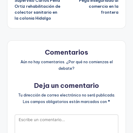
Supervisó Carlos Peña
Pega inseguridad al
de
Ortiz rehabilitación de
comercio en la
colector sanitario en
frontera
entradas
la colonia Hidalgo
Comentarios
Aún no hay comentarios. ¿Por qué no comienzas el
debate?
Deja un comentario
Tu dirección de correo electrónico no será publicada.
Los campos obligatorios están marcados con
*