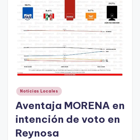
r
e
s
s
Publicado
Noticias Locales
en
Aventaja MORENA en
intención de voto en
Reynosa