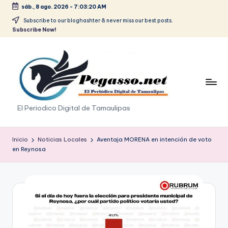
sáb., 8 ago. 2026
-
7:03:20 AM
Saltar
Subscribe to our bloghashter & never miss our best posts.
Subscribe Now!
al
contenido
p
El Periodico Digital de Tamaulipas
e
g
Inicio
Noticias Locales
Aventaja MORENA en intención de voto
en Reynosa
a
s
o
.
p