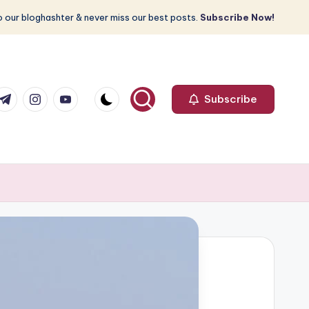
 our bloghashter & never miss our best posts.
Subscribe Now!
com
r.com
.me
instagram.com
youtube.com
Subscribe