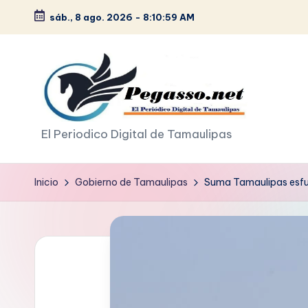
sáb., 8 ago. 2026
-
8:11:00 AM
Saltar
al
contenido
p
El Periodico Digital de Tamaulipas
e
Inicio
Gobierno de Tamaulipas
Suma Tamaulipas esfue
g
a
s
o