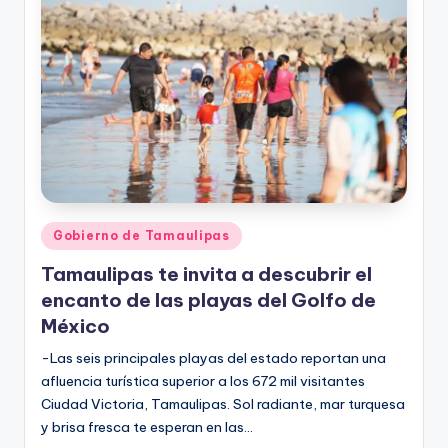
r
e
s
s
Publicado
Gobierno de Tamaulipas
en
Tamaulipas te invita a descubrir el
encanto de las playas del Golfo de
México
-Las seis principales playas del estado reportan una
afluencia turística superior a los 672 mil visitantes
Ciudad Victoria, Tamaulipas. Sol radiante, mar turquesa
y brisa fresca te esperan en las…