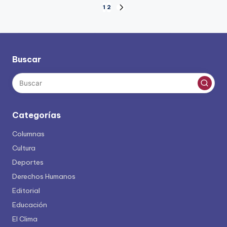
Paginación
1
2
SIGUIENTE
PÁGINA
de
entradas
Buscar
Categorías
Columnas
Cultura
Deportes
Derechos Humanos
Editorial
Educación
El Clima