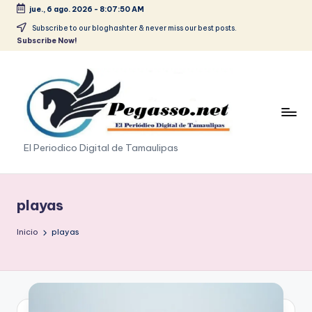
jue., 6 ago. 2026
-
8:07:51 AM
Saltar
Subscribe to our bloghashter & never miss our best posts.
Subscribe Now!
al
contenido
p
El Periodico Digital de Tamaulipas
e
g
playas
a
Inicio
playas
s
o
.
p