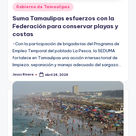
Publicado
Gobierno de Tamaulipas
en
Suma Tamaulipas esfuerzos con la
Federación para conservar playas y
costas
-Con la participación de brigadistas del Programa de
Empleo Temporal del poblado La Pesca, la SEDUMA
fortalece en Tamaulipas una acción intersectorial de
limpieza, separación y manejo adecuado del sargazo…
Jesus Rivera
abril 24, 2026
Publicado
por