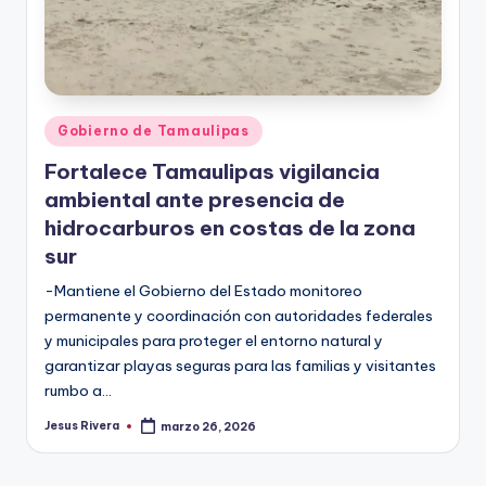
Publicado
Gobierno de Tamaulipas
en
Fortalece Tamaulipas vigilancia
ambiental ante presencia de
hidrocarburos en costas de la zona
sur
-Mantiene el Gobierno del Estado monitoreo
permanente y coordinación con autoridades federales
y municipales para proteger el entorno natural y
garantizar playas seguras para las familias y visitantes
rumbo a…
Jesus Rivera
marzo 26, 2026
Publicado
por