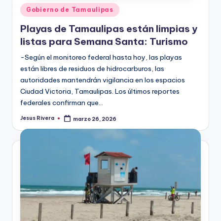
Publicado
Gobierno de Tamaulipas
en
Playas de Tamaulipas están limpias y
listas para Semana Santa: Turismo
-Según el monitoreo federal hasta hoy, las playas
están libres de residuos de hidrocarburos, las
autoridades mantendrán vigilancia en los espacios
Ciudad Victoria, Tamaulipas. Los últimos reportes
federales confirman que…
Jesus Rivera
marzo 26, 2026
Publicado
por