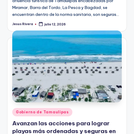
afluencia turística de Tamaulipas encabezadas por
Miramar, Barra del Tordo, La Pesca y Bagdad, se
encuentran dentro de la norma sanitaria, son seguras…
Jesus Rivera
julio 12, 2026
Publicado
por
Publicado
Gobierno de Tamaulipas
en
Avanzan las acciones para lograr
playas más ordenadas y seguras en