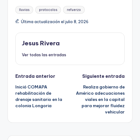
Etiquetas:
lluvias
protocolos
refuerzo
Última actualización el julio 8, 2026
Jesus Rivera
Ver todas las entradas
Navegación
Entrada anterior
Siguiente entrada
Inició COMAPA
Realiza gobierno de
de
rehabilitación de
Américo adecuaciones
drenaje sanitario en la
viales en la capital
entradas
colonia Longoria
para mejorar fluidez
vehicular