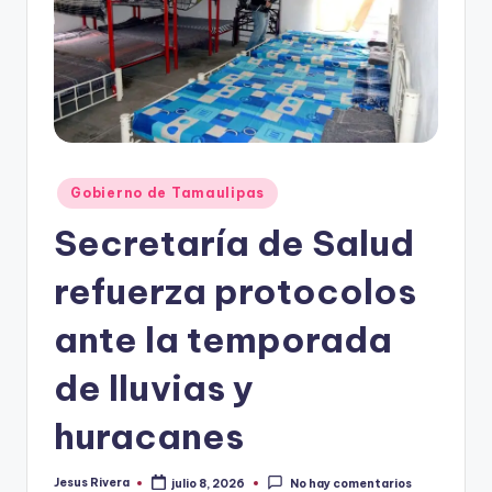
r
e
s
s
Publicado
Gobierno de Tamaulipas
en
Secretaría de Salud
refuerza protocolos
ante la temporada
de lluvias y
huracanes
Jesus Rivera
julio 8, 2026
No hay comentarios
Publicado