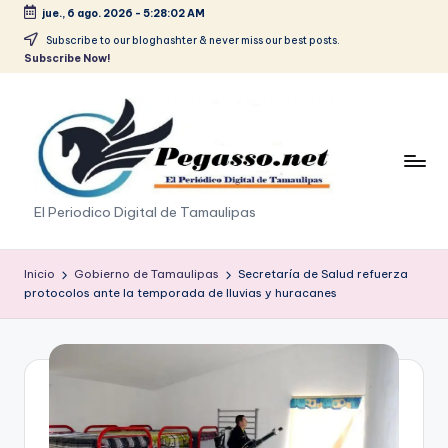
jue., 6 ago. 2026
-
5:28:02 AM
Saltar
Subscribe to our bloghashter & never miss our best posts.
Subscribe Now!
al
contenido
p
El Periodico Digital de Tamaulipas
e
g
Inicio
Gobierno de Tamaulipas
Secretaría de Salud refuerza
protocolos ante la temporada de lluvias y huracanes
a
s
o
.
p