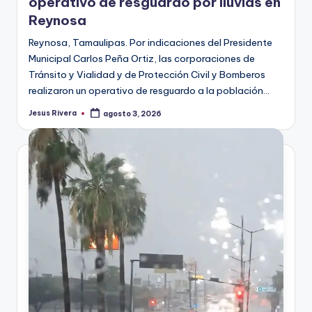
operativo de resguardo por lluvias en
Reynosa
Reynosa, Tamaulipas. Por indicaciones del Presidente
Municipal Carlos Peña Ortiz, las corporaciones de
Tránsito y Vialidad y de Protección Civil y Bomberos
realizaron un operativo de resguardo a la población…
Jesus Rivera
agosto 3, 2026
Publicado
por