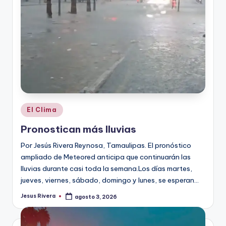
Publicado
El Clima
en
Pronostican más lluvias
Por Jesús Rivera Reynosa, Tamaulipas. El pronóstico
ampliado de Meteored anticipa que continuarán las
lluvias durante casi toda la semana.Los días martes,
jueves, viernes, sábado, domingo y lunes, se esperan…
Jesus Rivera
agosto 3, 2026
Publicado
por