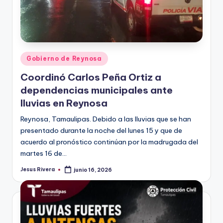
Publicado
Gobierno de Reynosa
en
Coordinó Carlos Peña Ortiz a
dependencias municipales ante
lluvias en Reynosa
Reynosa, Tamaulipas. Debido a las lluvias que se han
presentado durante la noche del lunes 15 y que de
acuerdo al pronóstico continúan por la madrugada del
martes 16 de…
Jesus Rivera
junio 16, 2026
Publicado
por