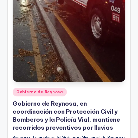
Publicado
Gobierno de Reynosa
en
Gobierno de Reynosa, en
coordinación con Protección Civil y
Bomberos y la Policía Vial, mantiene
recorridos preventivos por lluvias
Reynosa, Tamaulipas. El Gobierno Municipal de Reynosa