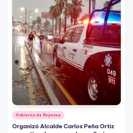
r
e
s
s
Publicado
Gobierno de Reynosa
en
Organizó Alcalde Carlos Peña Ortiz