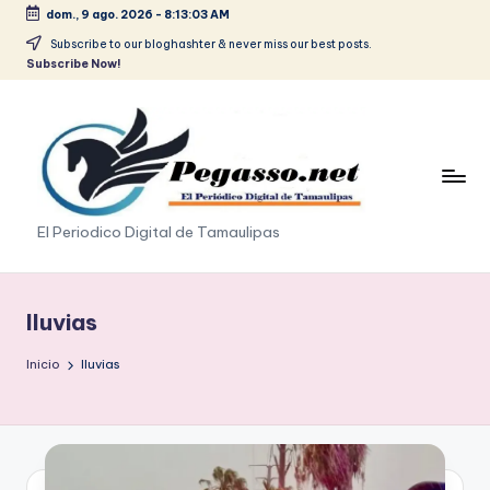
dom., 9 ago. 2026
-
8:13:04 AM
Saltar
Subscribe to our bloghashter & never miss our best posts.
Subscribe Now!
al
contenido
p
El Periodico Digital de Tamaulipas
e
g
lluvias
a
Inicio
lluvias
s
o
.
p