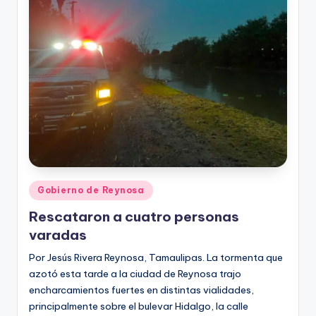
Publicado
Gobierno de Reynosa
en
Rescataron a cuatro personas
varadas
Por Jesús Rivera Reynosa, Tamaulipas. La tormenta que
azotó esta tarde a la ciudad de Reynosa trajo
encharcamientos fuertes en distintas vialidades,
principalmente sobre el bulevar Hidalgo, la calle