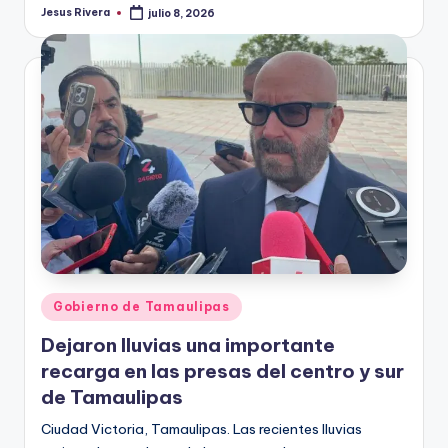
Jesus Rivera
julio 8, 2026
Publicado
por
Publicado
Gobierno de Tamaulipas
en
Dejaron lluvias una importante
recarga en las presas del centro y sur
de Tamaulipas
Ciudad Victoria, Tamaulipas. Las recientes lluvias