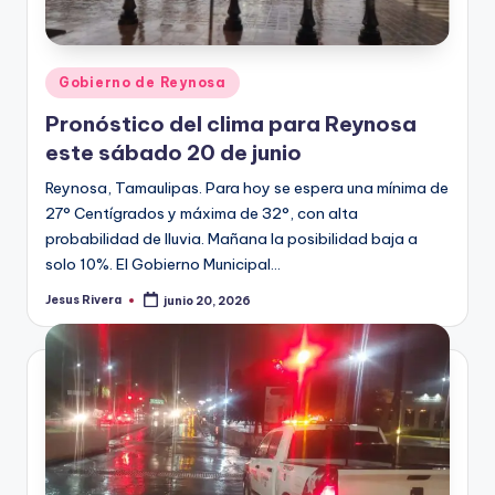
Publicado
Gobierno de Reynosa
en
Pronóstico del clima para Reynosa
este sábado 20 de junio
Reynosa, Tamaulipas. Para hoy se espera una mínima de
27° Centígrados y máxima de 32°, con alta
probabilidad de lluvia. Mañana la posibilidad baja a
solo 10%. El Gobierno Municipal…
Jesus Rivera
junio 20, 2026
Publicado
por