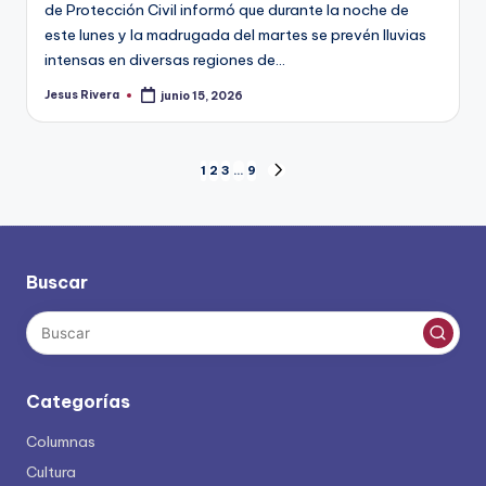
de Protección Civil informó que durante la noche de
este lunes y la madrugada del martes se prevén lluvias
intensas en diversas regiones de…
Jesus Rivera
junio 15, 2026
Publicado
por
Paginación
1
2
3
…
9
SIGUIENTE
PÁGINA
de
entradas
Buscar
Categorías
Columnas
Cultura