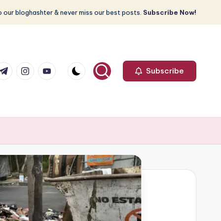
 our bloghashter & never miss our best posts.
Subscribe Now!
com
r.com
.me
instagram.com
youtube.com
Subscribe