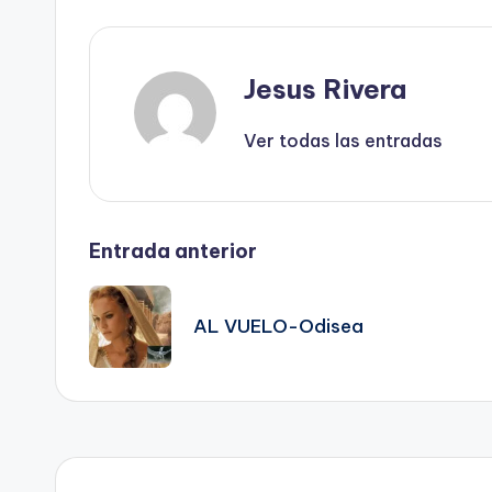
Jesus Rivera
Ver todas las entradas
Navegación
Entrada anterior
de
AL VUELO-Odisea
entradas