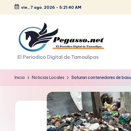
vie., 7 ago. 2026
-
5:21:42 AM
Saltar
al
contenido
p
El Periodico Digital de Tamaulipas
e
Inicio
Noticias Locales
Saturan contenedores de basu
g
a
s
o