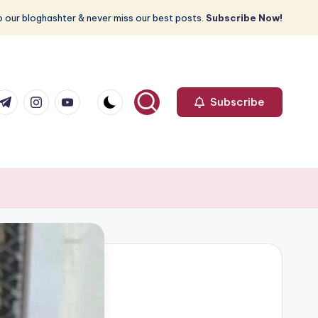
 our bloghashter & never miss our best posts.
Subscribe Now!
com
r.com
.me
instagram.com
youtube.com
Subscribe