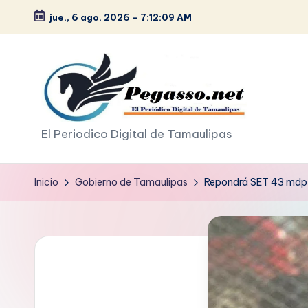
jue., 6 ago. 2026
-
7:12:10 AM
Saltar
al
contenido
p
El Periodico Digital de Tamaulipas
e
Inicio
Gobierno de Tamaulipas
Repondrá SET 43 mdp en
g
a
s
o