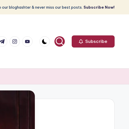
 our bloghashter & never miss our best posts.
Subscribe Now!
com
r.com
.me
instagram.com
youtube.com
Subscribe