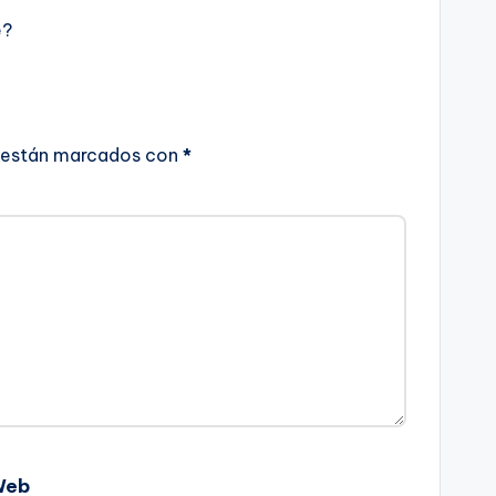
e?
 están marcados con
*
Web