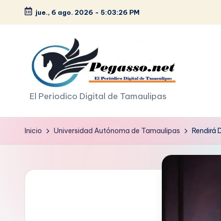
jue., 6 ago. 2026
-
5:03:28 PM
Saltar
al
contenido
p
El Periodico Digital de Tamaulipas
e
Inicio
Universidad Autónoma de Tamaulipas
Rendirá 
g
a
s
o