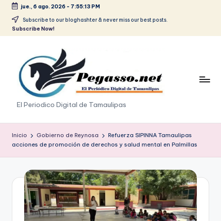
jue., 6 ago. 2026
-
7:55:13 PM
Saltar
Subscribe to our bloghashter & never miss our best posts.
Subscribe Now!
al
contenido
p
El Periodico Digital de Tamaulipas
e
g
Inicio
Gobierno de Reynosa
Refuerza SIPINNA Tamaulipas
acciones de promoción de derechos y salud mental en Palmillas
a
s
o
.
p