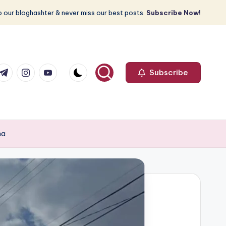
 our bloghashter & never miss our best posts.
Subscribe Now!
com
r.com
.me
instagram.com
youtube.com
Subscribe
na