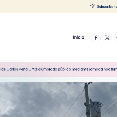
Subscribe to
facebook.
twitte
t
Inicio
alde Carlos Peña Ortiz alumbrado público mediante jornada noctur