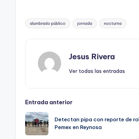
alumbrado público
jornada
nocturna
Etiquetas:
Jesus Rivera
Ver todas las entradas
Navegación
Entrada anterior
de
Detectan pipa con reporte de ro
Pemex en Reynosa
entradas