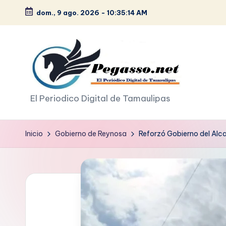
dom., 9 ago. 2026
-
10:35:16 AM
Saltar
al
contenido
p
El Periodico Digital de Tamaulipas
e
Inicio
Gobierno de Reynosa
Reforzó Gobierno del Alc
g
a
s
o