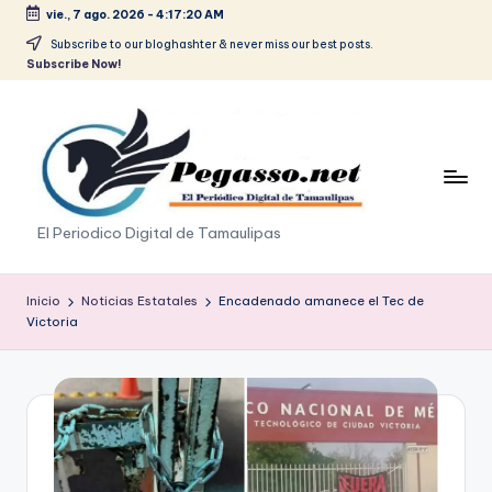
vie., 7 ago. 2026
-
4:17:20 AM
Saltar
Subscribe to our bloghashter & never miss our best posts.
Subscribe Now!
al
contenido
p
El Periodico Digital de Tamaulipas
e
g
Inicio
Noticias Estatales
Encadenado amanece el Tec de
Victoria
a
s
o
.
p