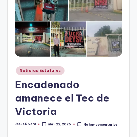
r
e
s
s
Publicado
Noticias Estatales
en
Encadenado
amanece el Tec de
Victoria
Jesus Rivera
abril 22, 2026
No hay comentarios
Publicado
por