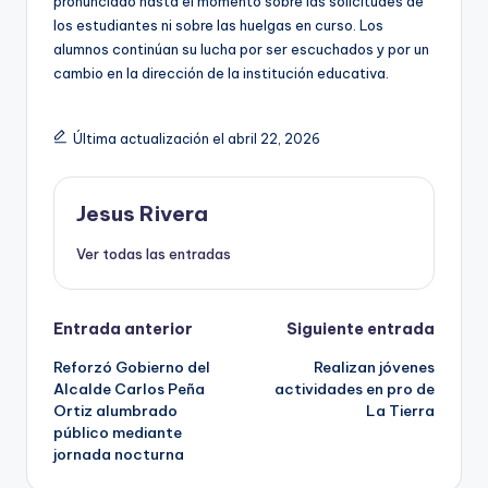
pronunciado hasta el momento sobre las solicitudes de
los estudiantes ni sobre las huelgas en curso. Los
alumnos continúan su lucha por ser escuchados y por un
cambio en la dirección de la institución educativa.
Última actualización el abril 22, 2026
Jesus Rivera
Ver todas las entradas
Navegación
Entrada anterior
Siguiente entrada
Reforzó Gobierno del
Realizan jóvenes
de
Alcalde Carlos Peña
actividades en pro de
Ortiz alumbrado
La Tierra
entradas
público mediante
jornada nocturna