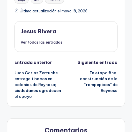
Última actualización el mayo 18, 2026
Jesus Rivera
Ver todas las entradas
Navegación
Entrada anterior
Siguiente entrada
Juan Carlos Zertuche
En etapa final
de
entrega tinacos en
construcción de la
colonias de Reynosa;
“rompepicos” de
entradas
ciudadanos agradecen
Reynosa
el apoyo
Comentarios