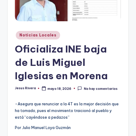
r
e
s
Publicado
Noticias Locales
s
en
Oficializa INE baja
de Luis Miguel
Iglesias en Morena
Jesus Rivera
mayo 18, 2026
No hay comentarios
Publicado
por
-Asegura que renunciar a la 4T es la mejor decisión que
ha tomado, pues el movimiento traicionó al pueblo y
está “cayéndose a pedazos”
Por Julio Manuel Loya Guzmán