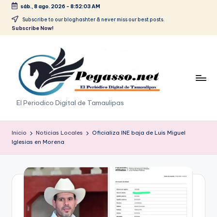
sáb., 8 ago. 2026
-
8:52:03 AM
Saltar
Subscribe to our bloghashter & never miss our best posts.
Subscribe Now!
al
contenido
p
El Periodico Digital de Tamaulipas
e
g
Inicio
Noticias Locales
Oficializa INE baja de Luis Miguel
Iglesias en Morena
a
s
o
.
p