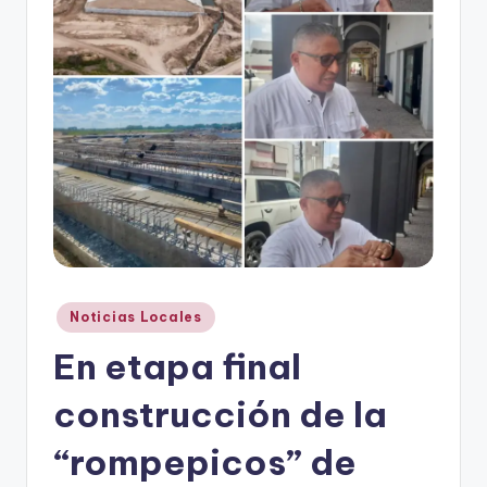
r
e
s
s
Publicado
Noticias Locales
en
En etapa final
construcción de la
“rompepicos” de