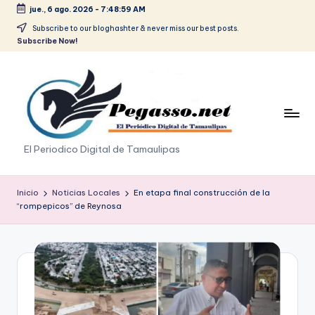
jue., 6 ago. 2026
-
7:48:59 AM
Saltar
Subscribe to our bloghashter & never miss our best posts.
Subscribe Now!
al
contenido
p
El Periodico Digital de Tamaulipas
e
g
Inicio
Noticias Locales
En etapa final construcción de la
“rompepicos” de Reynosa
a
s
o
.
p