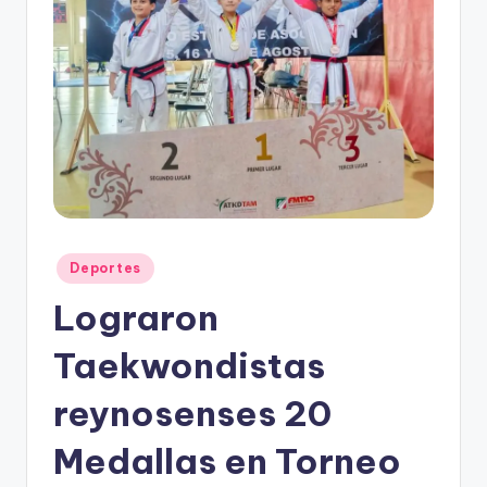
r
e
s
s
Publicado
Deportes
en
Lograron
Taekwondistas
reynosenses 20
Medallas en Torneo