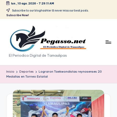
lun., 10 ago. 2026
-
7:29:11 AM
Saltar
Subscribe to our bloghashter & never miss our best posts.
Subscribe Now!
al
contenido
p
El Periodico Digital de Tamaulipas
e
g
Inicio
Deportes
Lograron Taekwondistas reynosenses 20
Medallas en Torneo Estatal
a
s
o
.
p