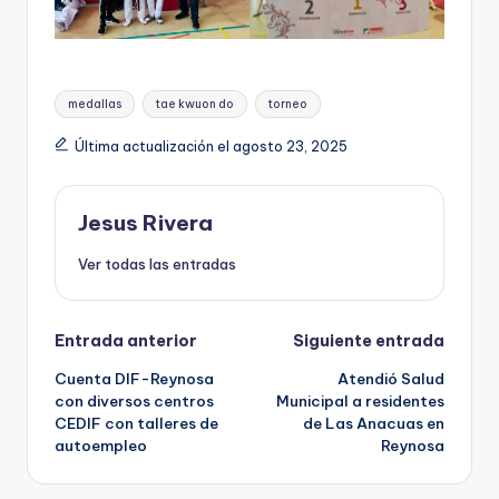
Etiquetas:
medallas
tae kwuon do
torneo
Última actualización el agosto 23, 2025
Jesus Rivera
Ver todas las entradas
Navegación
Entrada anterior
Siguiente entrada
Cuenta DIF-Reynosa
Atendió Salud
de
con diversos centros
Municipal a residentes
CEDIF con talleres de
de Las Anacuas en
entradas
autoempleo
Reynosa