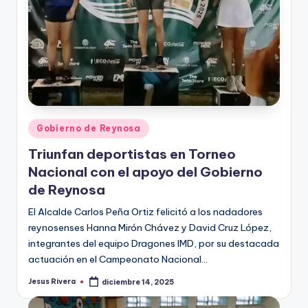
Publicado
Gobierno de Reynosa
en
Triunfan deportistas en Torneo
Nacional con el apoyo del Gobierno
de Reynosa
El Alcalde Carlos Peña Ortiz felicitó a los nadadores
reynosenses Hanna Mirón Chávez y David Cruz López,
integrantes del equipo Dragones IMD, por su destacada
actuación en el Campeonato Nacional…
Jesus Rivera
diciembre 14, 2025
Publicado
por