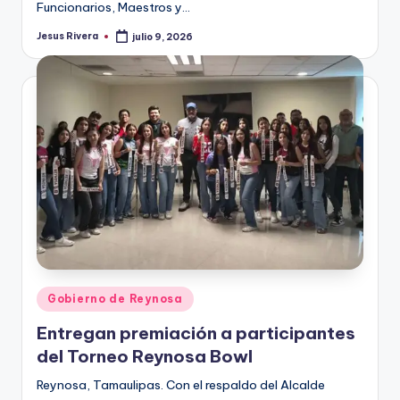
Funcionarios, Maestros y…
Jesus Rivera
julio 9, 2026
Publicado
por
Publicado
Gobierno de Reynosa
en
Entregan premiación a participantes
del Torneo Reynosa Bowl
Reynosa, Tamaulipas. Con el respaldo del Alcalde