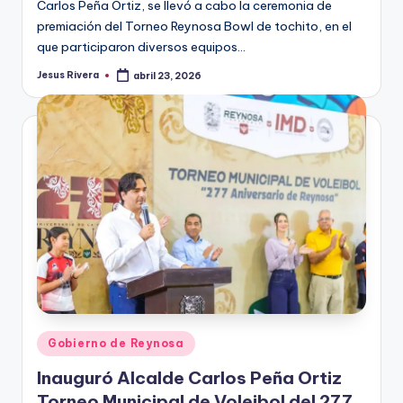
Carlos Peña Ortiz, se llevó a cabo la ceremonia de
premiación del Torneo Reynosa Bowl de tochito, en el
que participaron diversos equipos…
Jesus Rivera
abril 23, 2026
Publicado
por
Publicado
Gobierno de Reynosa
en
Inauguró Alcalde Carlos Peña Ortiz
Torneo Municipal de Voleibol del 277