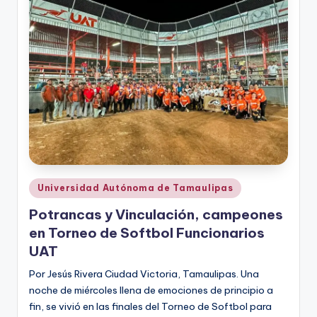
r
e
s
s
Publicado
Universidad Autónoma de Tamaulipas
en
Potrancas y Vinculación, campeones
en Torneo de Softbol Funcionarios
UAT
Por Jesús Rivera Ciudad Victoria, Tamaulipas. Una
noche de miércoles llena de emociones de principio a
fin, se vivió en las finales del Torneo de Softbol para