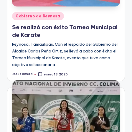
Publicado
Gobierno de Reynosa
en
Se realizó con éxito Torneo Municipal
de Karate
Reynosa, Tamaulipas. Con el respaldo del Gobierno del
Alcalde Carlos Peña Ortiz, se llevó a cabo con éxito el
Torneo Municipal de Karate, evento que tuvo como
objetivo seleccionar a…
Jesus Rivera
enero 18, 2026
Publicado
por