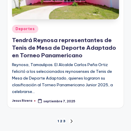
Publicado
Deportes
en
Tendrá Reynosa representantes de
Tenis de Mesa de Deporte Adaptado
en Torneo Panamericano
Reynosa, Tamaulipas. El Alcalde Carlos Peña Ortiz
felicitó a los seleccionados reynosenses de Tenis de
Mesa de Deporte Adaptado, quienes lograron su
clasificación al Torneo Panamericano Junior 2025, a
celebrarse…
Jesus Rivera
septiembre 7, 2025
Publicado
por
Paginación
1
2
3
SIGUIENTE
PÁGINA