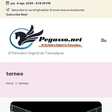
jue., 6 ago. 2026
-
8:18:27 PM
Saltar
Subscribe to our bloghashter & never miss our best posts.
Subscribe Now!
al
contenido
p
El Periodico Digital de Tamaulipas
e
g
torneo
a
Inicio
torneo
s
o
.
p