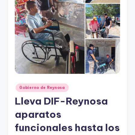
r
e
s
s
Publicado
Gobierno de Reynosa
en
Lleva DIF-Reynosa
aparatos
funcionales hasta los