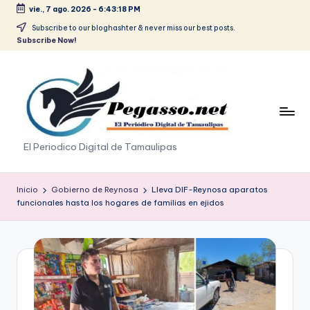
vie., 7 ago. 2026
-
6:43:19 PM
Saltar
Subscribe to our bloghashter & never miss our best posts.
Subscribe Now!
al
contenido
p
El Periodico Digital de Tamaulipas
e
g
Inicio
Gobierno de Reynosa
Lleva DIF-Reynosa aparatos
funcionales hasta los hogares de familias en ejidos
a
s
o
.
p