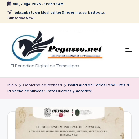
vie., 7 ago. 2026
-
11:36:19 AM
Saltar
Subscribe to our bloghashter & never miss our best posts.
Subscribe Now!
al
contenido
p
El Periodico Digital de Tamaulipas
e
g
Inicio
Gobierno de Reynosa
Invita Alcalde Carlos Peña Ortiz a
la Noche de Museos “Entre Cuerdas y Acordes”
a
s
o
.
p