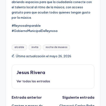
abriendo espacios para que la ciudadanía conecte con
el talento local al ritmo de la música, con acceso
gratuito para que acudan todos quienes tengan gusto
por la música.
#ReynosaImparable
#GobiernoMunicipalDeReynosa
Etiquetas:
alcalde
invita
noche de museos
Última actualización el mayo 26, 2026
Jesus Rivera
Ver todas las entradas
Navegación
Entrada anterior
Siguiente entrada
Captan a menor de
Clausuró Carlos Peña