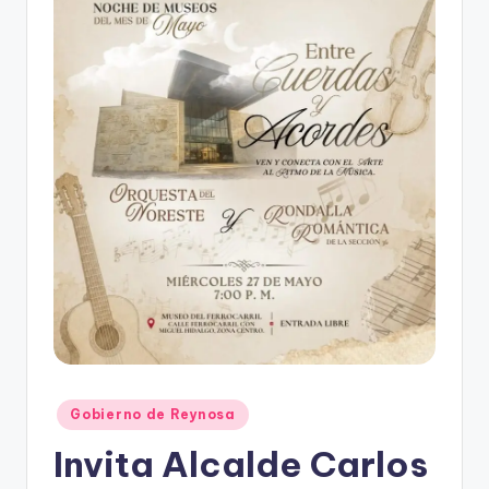
r
e
s
s
Publicado
Gobierno de Reynosa
en
Invita Alcalde Carlos